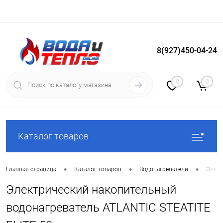
8(927)450-04-24
Вход
Регистрация
0
0
Каталог товаров
•
•
•
Главная страница
Каталог товаров
Водонагреватели
Элект
Электрический накопительный
водонагреватель ATLANTIC STEATITE