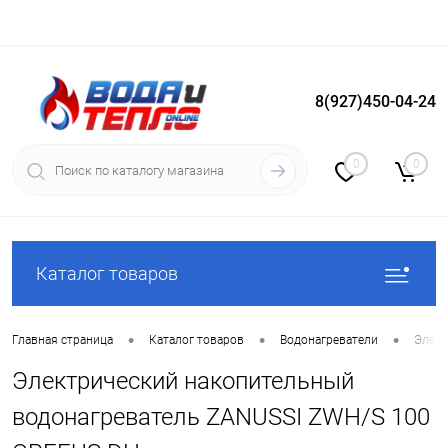
8(927)450-04-24
Вход
Регистрация
0
0
Каталог товаров
•
•
•
Главная страница
Каталог товаров
Водонагреватели
Элект
Электрический накопительный
водонагреватель ZANUSSI ZWH/S 100