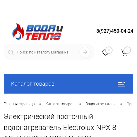
8(927)450-04-24
Вход
Регистрация
0
0
Каталог товаров
•
•
•
Главная страница
Каталог товаров
Водонагреватели
Прото
Электрический проточный
водонагреватель Electrolux NPX 8