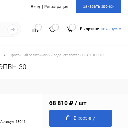
Заказать звонок
Вход
Регистрация
0
0
0
В корзине
пока пусто
•
Проточный электрический водонагреватель ЭВАН ЭПВН-30
 ЭПВН-30
68 810 ₽
/ шт
В корзину
Артикул:
13041