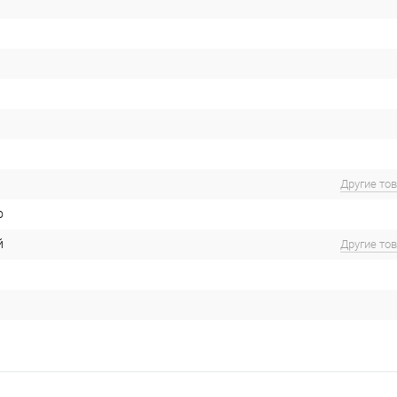
Другие то
о
й
Другие то