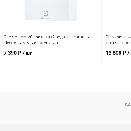
Электрический проточный водонагреватель
Электрическ
Electrolux NP4 Aquatronic 2.0
THERMEX Top
7 390 ₽
13 808 ₽
/ шт
/
В корзину
Купить в 1 клик
Сравнение
Купить в 1
В избранное
заказ 3-5 дней
В избранн
СА