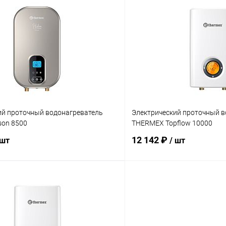
В корзину
В корз
 клик
Сравнение
Купить в 1 клик
ое
заказ 3-5 дней
В избранное
ий проточный водонагреватель
Электрический проточный в
son 8500
THERMEX Topflow 10000
12 142 ₽
 шт
/ шт
В корзину
В корз
 клик
Сравнение
Купить в 1 клик
ое
заказ 3-5 дней
В избранное