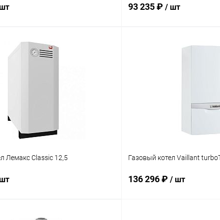
93 235 ₽
 шт
/ шт
В корзину
В корз
 клик
Сравнение
Купить в 1 клик
ое
заказ 3-5 дней
В избранное
л Лемакс Classic 12,5
Газовый котел Vaillant turbo
136 296 ₽
 шт
/ шт
В корзину
В корз