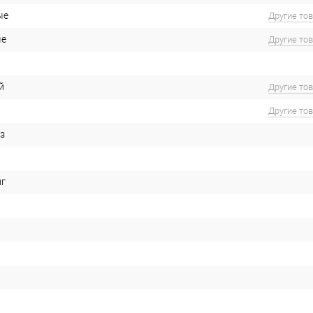
ые
Другие то
ые
Другие то
й
Другие то
Другие то
з
иг