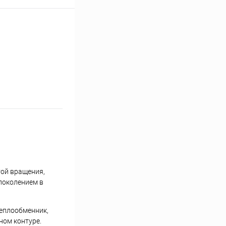
той вращения,
поколением в
теплообменник,
ном контуре.