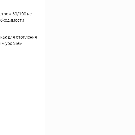
етром 60/100 не
еобходимости
 как для отопления
ным уровнем