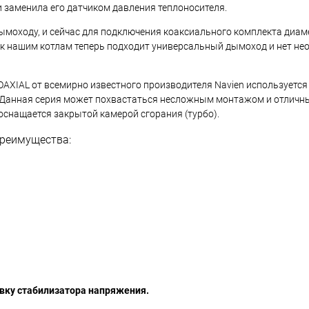
и заменила его датчиком давления теплоносителя.
моходу, и сейчас для подключения коаксиального комплекта диам
то к нашим котлам теперь подходит универсальный дымоход и нет н
AXIAL от всемирно известного производителя Navien используется
и. Данная серия может похвастаться несложным монтажом и отлич
оснащается закрытой камерой сгорания (турбо).
 преимущества:
вку стабилизатора напряжения.