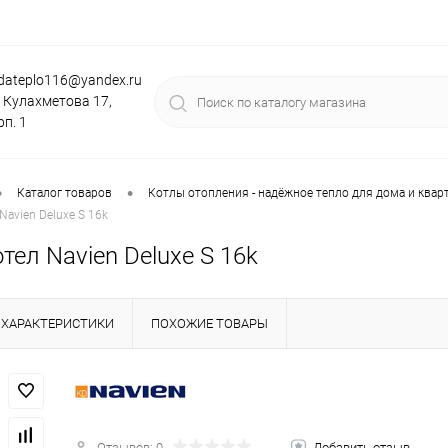
dateplo116@yandex.ru
. Кулахметова 17,
рп. 1
•
•
Каталог товаров
Котлы отопления - надёжное тепло для дома и квар
Navien Deluxe S 16k
тел Navien Deluxe S 16k
ХАРАКТЕРИСТИКИ
ПОХОЖИЕ ТОВАРЫ
Отзывов: 0
Добавить отзыв