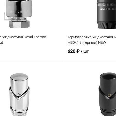
а жидкостная Royal Thermo
Термоголовка жидкостная R
м)
М30х1,5 (черный) NEW
620 ₽
/ шт
В корзину
В корз
 клик
Сравнение
Купить в 1 клик
ое
заказ 3-5 дней
В избранное