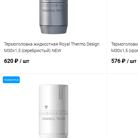
Термоголовка жидкостная Royal Thermo Design
Термоголовк
М30х1,5 (серебристый) NEW
М30х1,5 (хро
620 ₽
576 ₽
/ шт
/ шт
новинка
В корзину
Купить в 1 клик
Сравнение
Купить в 1
В избранное
В наличии
В избранн