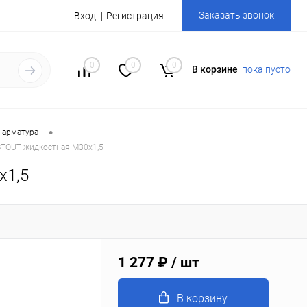
Заказать звонок
Вход
Регистрация
0
0
0
В корзине
пока пусто
•
 арматура
STOUT жидкостная M30x1,5
x1,5
1 277 ₽
/ шт
В корзину