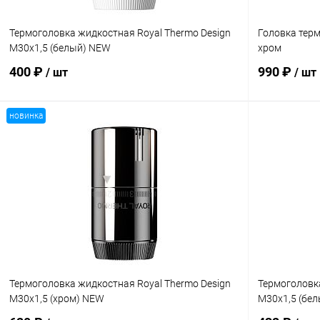
Термоголовка жидкостная Royal Thermo Design
Головка тер
М30х1,5 (белый) NEW
хром
400 ₽
990 ₽
/ шт
/ шт
новинка
В корзину
Купить в 1 клик
Сравнение
Купить в 1
В избранное
В наличии
В избранн
Термоголовка жидкостная Royal Thermo Design
Термоголовк
М30х1,5 (хром) NEW
М30х1,5 (бел