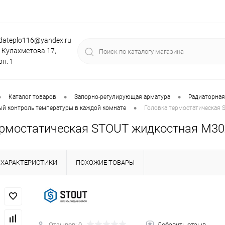
dateplo116@yandex.ru
. Кулахметова 17,
рп. 1
•
•
•
Каталог товаров
Запорно-регулирующая арматура
Радиаторная
•
ый контроль температуры в каждой комнате
Головка термостатическая 
ермостатическая STOUT жидкостная M30
ХАРАКТЕРИСТИКИ
ПОХОЖИЕ ТОВАРЫ
Отзывов: 0
Добавить отзыв