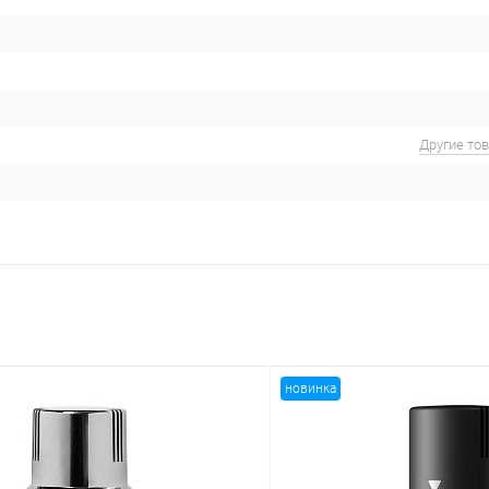
Другие то
новинка