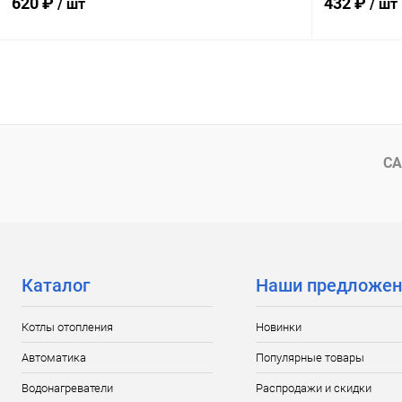
620 ₽
432 ₽
/ шт
/ шт
В корзину
Купить в 1 клик
Сравнение
Купить в 1
В избранное
В наличии
В избранн
СА
Каталог
Наши предложен
Котлы отопления
Новинки
Автоматика
Популярные товары
Водонагреватели
Распродажи и скидки