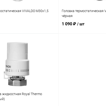
мостатическая VIVALDO M30x1,5
Головка термостатическая 
чёрная
1 090 ₽
/ шт
В корзину
В корз
 клик
Сравнение
Купить в 1 клик
ое
заказ 3-5 дней
В избранное
а жидкостная Royal Thermo
ый)