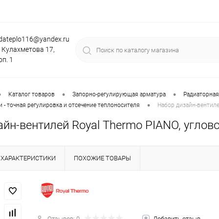
dateplo116@yandex.ru
. Кулахметова 17,
рп. 1
•
•
•
Каталог товаров
Запорно-регулирующая арматура
Радиаторная
•
 - точная регулировка и отсечение теплоносителя
Набор дизайн-вентилей
йн-вентилей Royal Thermo PIANO, углово
ХАРАКТЕРИСТИКИ
ПОХОЖИЕ ТОВАРЫ
Отзывов: 0
Добавить отзыв