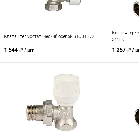
Клапан терм
Клапан термостатический осевой STOUT 1/2
3/4ЕК
1 544 ₽
1 257 ₽
/ шт
/ 
В корзину
Купить в 1 клик
Сравнение
Купить в 1
В избранное
В наличии
В избранн