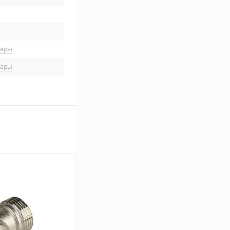
вары
вары