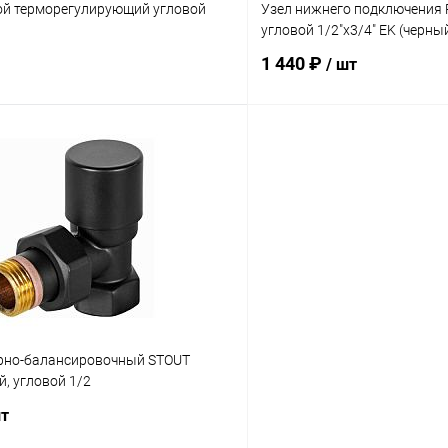
ой терморегулирующий угловой
Узел нижнего подключения 
угловой 1/2"х3/4" EK (черны
1 440 ₽
/ шт
В корзину
В корз
 клик
Сравнение
Купить в 1 клик
ое
В наличии
В избранное
рно-балансировочный STOUT
й, угловой 1/2
шт