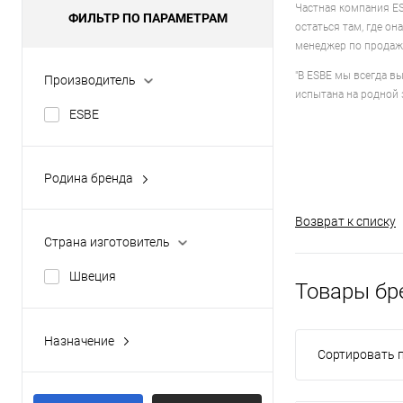
Частная компания ES
ФИЛЬТР ПО ПАРАМЕТРАМ
остаться там, где о
менеджер по продаж
"В ESBE мы всегда в
Производитель
испытана на родной 
ESBE
Родина бренда
Швеция
Возврат к списку
Страна изготовитель
Швеция
Товары бр
Назначение
Сортировать п
для гвс
для отопления