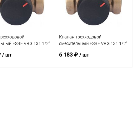
дней
дней
трехходовой
Клапан трехходовой
ьный ESBE VRG 131 1/2"
смесительный ESBE VRG 131 1/2"
KVS 2,5
₽
6 183 ₽
/ шт
/ шт
В корзину
В корзину
ь в 1 клик
Сравнение
Купить в 1 клик
Сравнение
ранное
заказ 3-5
В избранное
заказ 3-5
дней
дней