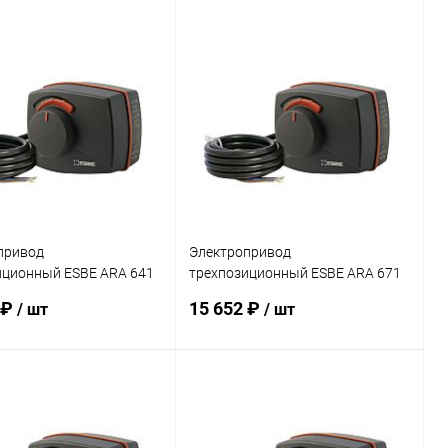
привод
Электропривод
иционный ESBE ARA 641
трехпозиционный ESBE ARA 671
сек
220B 240 сек
 ₽
15 652 ₽
/ шт
/ шт
В корзину
В корзину
ь в 1 клик
Сравнение
Купить в 1 клик
Сравнение