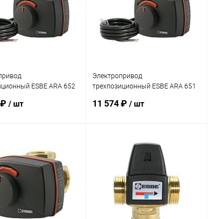
ранное
заказ 3-5
В избранное
заказ 3-5
дней
дней
привод
Электропривод
иционный ESBE ARA 652
трехпозиционный ESBE ARA 651
сек
220B 60 сек
 ₽
11 574 ₽
/ шт
/ шт
В корзину
В корзину
ь в 1 клик
Сравнение
Купить в 1 клик
Сравнение
ранное
заказ 3-5
В избранное
заказ 3-5
дней
дней