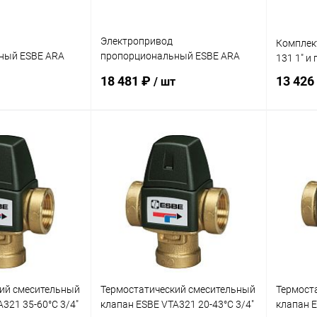
Электропривод
Комплек
ный ESBE ARA
пропорциональный ESBE ARA
131 1" и
сек
639 24B 15-120 сек
18 481 ₽
13 426
/ шт
корзину
В корзину
ик
Сравнение
Купить в 1 клик
Сравнение
Купит
заказ 3-5
В избранное
заказ 3-5
В изб
дней
дней
ий смесительный
Термостатический смесительный
Термост
321 35-60°C 3/4"
клапан ESBE VTA321 20-43°C 3/4"
клапан E