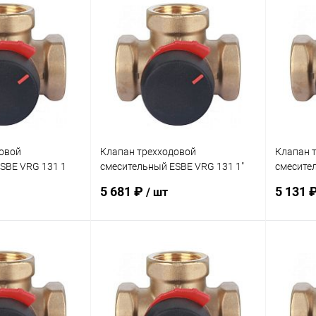
корзину
В корзину
ик
Сравнение
Купить в 1 клик
Сравнение
Купит
заказ 3-5
В избранное
заказ 3-5
В изб
дней
дней
овой
Клапан трехходовой
Клапан 
SBE VRG 131 1
смесительный ESBE VRG 131 1"
смесител
KVS 6,3
KVS 10
5 681 ₽
5 131 
/ шт
корзину
В корзину
ик
Сравнение
Купить в 1 клик
Сравнение
Купит
заказ 3-5
В избранное
заказ 3-5
В изб