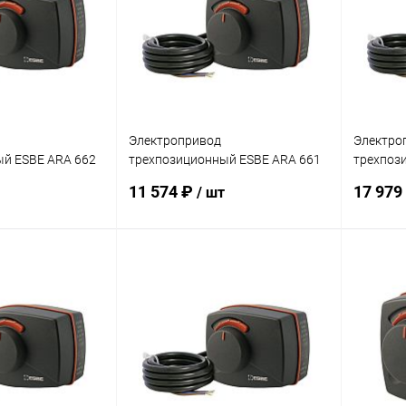
заказ 3-5
В избранное
заказ 3-5
В изб
дней
дней
Электропривод
Электро
й ESBE ARA 662
трехпозиционный ESBE ARA 661
трехпоз
220B 120 сек
220B 60 
11 574 ₽
17 979
/ шт
корзину
В корзину
ик
Сравнение
Купить в 1 клик
Сравнение
Купит
заказ 3-5
В избранное
заказ 3-5
В изб
дней
дней