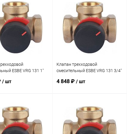
В корзину
В корзину
ь в 1 клик
Сравнение
Купить в 1 клик
Сравнение
ранное
заказ 3-5
В избранное
заказ 3-5
дней
дней
трехходовой
Клапан трехходовой
ьный ESBE VRG 131 1"
смесительный ESBE VRG 131 3/4"
KVS 6,3
₽
4 848 ₽
/ шт
/ шт
В корзину
В корзину
ь в 1 клик
Сравнение
Купить в 1 клик
Сравнение
ранное
заказ 3-5
В избранное
заказ 3-5