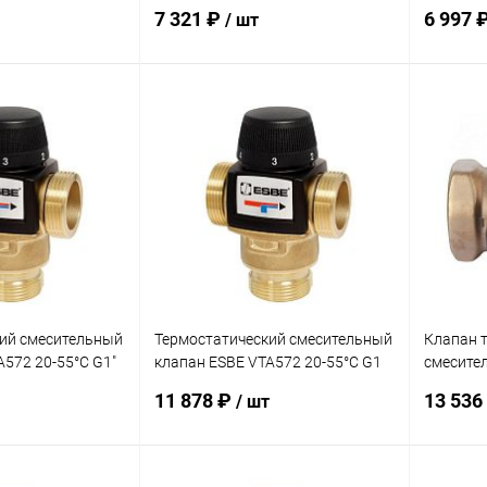
KVS 1,6
KVS 1,5
7 321 ₽
6 997 
/ шт
корзину
В корзину
ик
Сравнение
Купить в 1 клик
Сравнение
Купит
заказ 3-5
В избранное
заказ 3-5
В изб
дней
дней
ий смесительный
Термостатический смесительный
Клапан 
A572 20-55°C G1"
клапан ESBE VTA572 20-55°C G1
смесител
1/4" KVS 4,8
KVS 40
11 878 ₽
13 536
/ шт