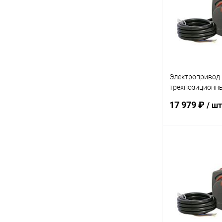
В избранное
Электропривод
трехпозиционны
220B 120 сек
17 979 ₽
/ шт
В 
Купить в 1 кл
В избранное