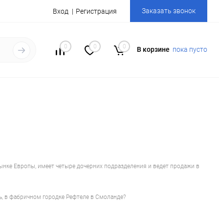
Заказать звонок
Вход
Регистрация
0
0
0
В корзине
пока пусто
рынке Европы, имеет четыре дочерних подразделения и ведет продажи в
сь, в фабричном городке Рефтеле в Смоланде?