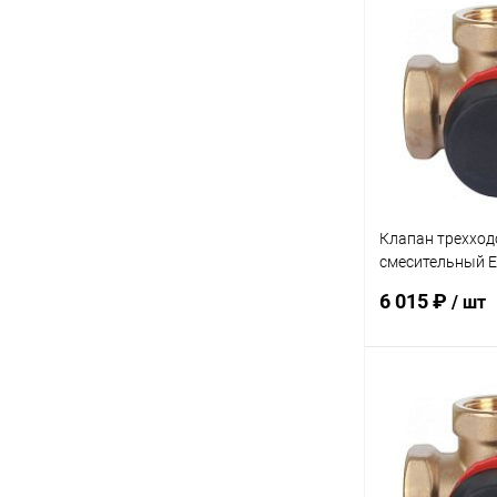
В 
Купить в 1 кл
В избранное
Клапан трехход
смесительный E
1/4" KVS 16
6 015 ₽
/ шт
В 
Купить в 1 кл
В избранное