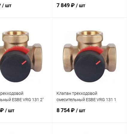
KVS 3,4
₽
7 849 ₽
/ шт
/ шт
В корзину
В корзину
ь в 1 клик
Сравнение
Купить в 1 клик
Сравнение
ранное
заказ 3-5
В избранное
заказ 3-5
дней
дней
трехходовой
Клапан трехходовой
ьный ESBE VRG 131 2"
смесительный ESBE VRG 131 1
1/2" KVS 25
 ₽
8 754 ₽
/ шт
/ шт