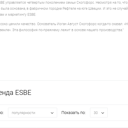
BE управляется четвертым поколением семьи Скогсфорс. Несмотря на то, чт
на была основана, в фабричном городке Рефтеле на юге Швеции. И это не случ
ам и маркетингу ESBE:
ысоко ценили качество. Основатель Иоган Август Скогсфорс когда-то сказал: «
земле». Эта философия по-прежнему лежит в основе нашего производства."
енда ESBE
о:
Показать по:
популярности
30