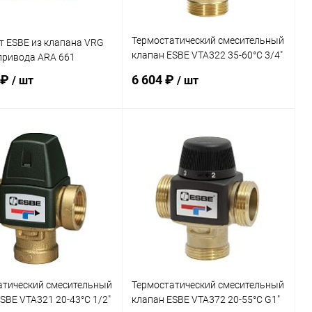
Термостатический смесительный
т ESBE из клапана VRG
клапан ESBE VTA322 35-60°C 3/4"
 привода ARA 661
KVS 1,6
 ₽
6 604 ₽
/ шт
/ шт
В корзину
В корзину
ь в 1 клик
Сравнение
Купить в 1 клик
Сравнение
ранное
заказ 3-5
В избранное
заказ 3-5
дней
дней
атический смесительный
Термостатический смесительный
SBE VTA321 20-43°C 1/2"
клапан ESBE VTA372 20-55°C G1"