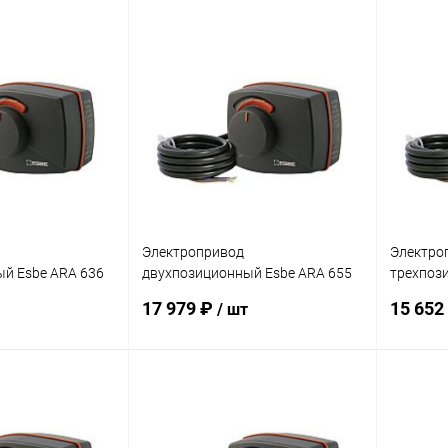
Электропривод
Электро
й Esbe ARA 636
двухпозиционный Esbe ARA 655
трехпоз
220B 60 сек
220B 30 
17 979 ₽
15 652
/ шт
корзину
В корзину
ик
Сравнение
Купить в 1 клик
Сравнение
Купит