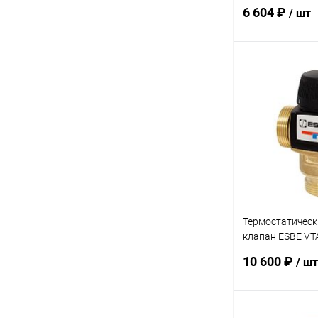
KVS 1,6
6 604 ₽
/ шт
В 
Купить в 1 кл
В избранное
Термостатическ
клапан ESBE VT
KVS 4,5
10 600 ₽
/ шт