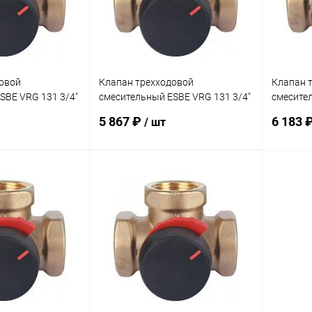
дней
дней
овой
Клапан трехходовой
Клапан 
SBE VRG 131 3/4"
смесительный ESBE VRG 131 3/4"
смесител
KVS 2,5
KVS 4,0
5 867 ₽
6 183 
/ шт
корзину
В корзину
ик
Сравнение
Купить в 1 клик
Сравнение
Купит
заказ 3-5
В избранное
заказ 3-5
В изб
дней
дней