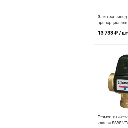
Электропривод
пропорциональ
659 24B 45-120 
13 733 ₽
/ шт
В 
Купить в 1 кл
В избранное
Термостатическ
клапан ESBE VTA