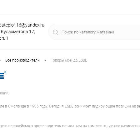
dateplo116@yandex.ru
. Кулахметова 17,
рп. 1
•
•
Все производители
Товары бренда ESBE
еции.
еле в Смоланде в 1906 году. Сегодня ESBE занимает лидирующие позиции на 
щего европейского производителя оставаться на том месте, где все начинало