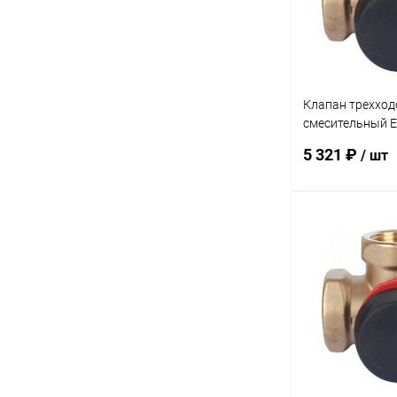
Клапан трехход
смесительный E
KVS 4,0
5 321 ₽
/ шт
В 
Купить в 1 кл
В избранное