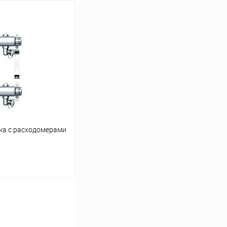
ину
Сравнение
заказ 3-5 дней
ка с расходомерами
ину
Сравнение