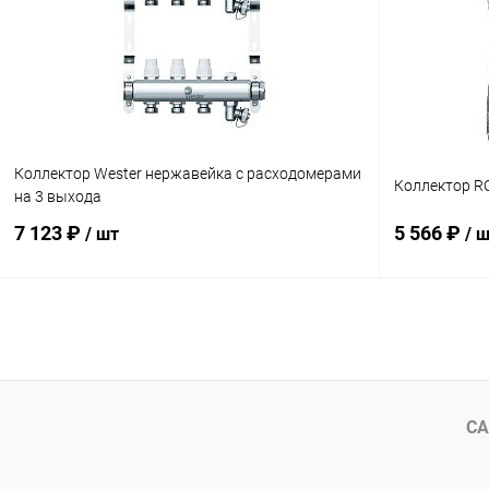
В избранное
заказ 3-5 дней
В избранн
Коллектор Wester нержавейка с расходомерами
Коллектор R
на 3 выхода
7 123 ₽
5 566 ₽
/ шт
/ 
В корзину
Купить в 1 клик
Сравнение
Купить в 1
В избранное
В наличии
В избранн
СА