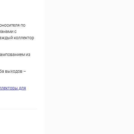
оносителя по
панами с
Каждый коллектор
тампованием из
ьба выходов –
ллекторы для