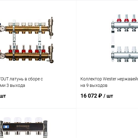
В корзину
В корз
 клик
Сравнение
Купить в 1 клик
ое
заказ 3-5 дней
В избранное
OUT латунь в сборе с
Коллектор Wester нержавей
ми 3 выхода
на 9 выходов
16 072 ₽
 шт
/ шт
В корзину
В корз
 клик
Сравнение
Купить в 1 клик