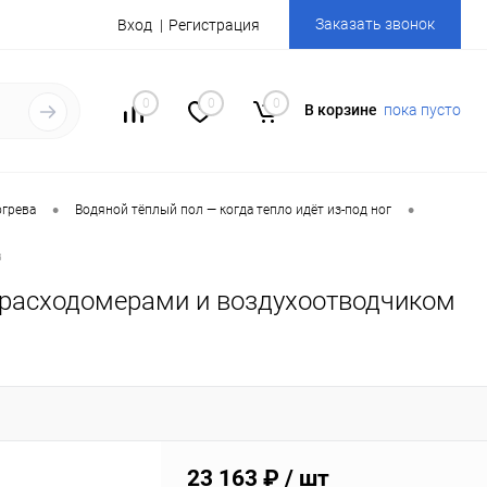
Заказать звонок
Вход
Регистрация
0
0
0
В корзине
пока пусто
•
•
огрева
Водяной тёплый пол — когда тепло идёт из-под ног
в
с расходомерами и воздухоотводчиком
23 163 ₽
/ шт