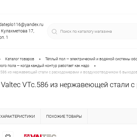
dateplo116@yandex.ru
. Кулахметова 17,
рп. 1
•
•
Каталог товаров
Тёплый пол — электрический и водяной системы об
•
ого пола — когда каждый контур работает как надо
c.586 из нержавеющей стали с расходомерами и воздухоотводчиком 6 выходо
 Valtec VTc.586 из нержавеющей стали 
ХАРАКТЕРИСТИКИ
ПОХОЖИЕ ТОВАРЫ