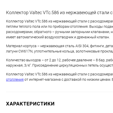
Коллектор Valtec VTc.586 из нержавеющей стали 
Коллектор Valtec VTc.586 из нержавеющей стали с расходомер
петлям теплого пола или по приборам отопления. Выходы под
расходомерами, обратного – ручными запорными клапанами, н
имеет автоматический воздухоотводчик и дренажный клапан.
Материал корпуса – нержавеющая сталь AISI 304, фитинги, де
латуни CW617N, уплотнительные кольца, золотниковые проклад
Количество выходов – от 2 до 12, рабочее давление – 8 бар, ра
наружная, 3/4". Присоединение циркуляционных петель осущес
Коллектор Valtec VTc.586 из нержавеющей стали с расходомера
отопления
от интернет-магазина с доставкой по низким ценам. 
ХАРАКТЕРИСТИКИ