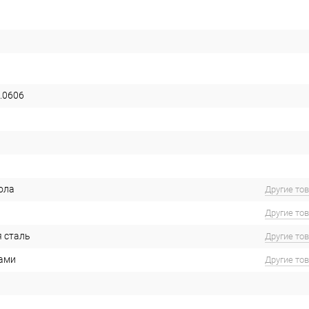
.0606
ола
Другие то
Другие то
 сталь
Другие то
ами
Другие то