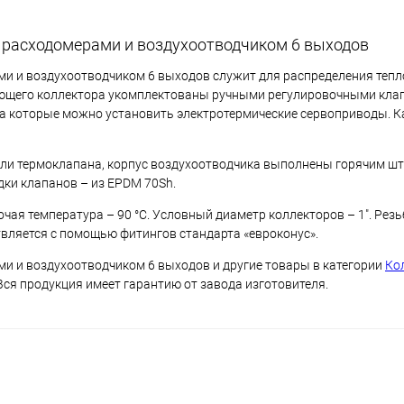
с расходомерами и воздухоотводчиком 6 выходов
ами и воздухоотводчиком 6 выходов служит для распределения тепл
ающего коллектора укомплектованы ручными регулировочными кла
а которые можно установить электротермические сервоприводы. 
тали термоклапана, корпус воздухоотводчика выполнены горячим ш
ки клапанов – из EPDM 70Sh.
бочая температура – 90 °С. Условный диаметр коллекторов – 1". Рез
твляется с помощью фитингов стандарта «евроконус».
ми и воздухоотводчиком 6 выходов и другие товары в категории
Ко
Вся продукция имеет гарантию от завода изготовителя.