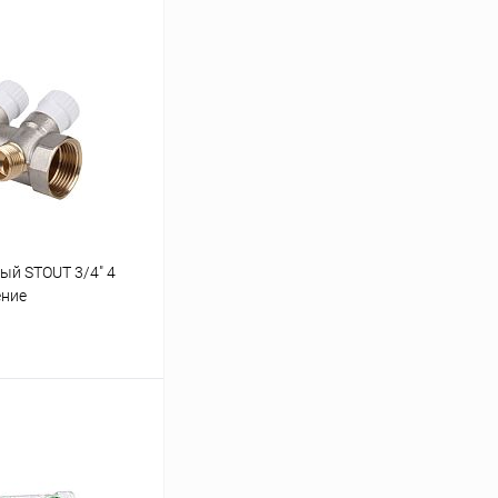
ый STOUT 3/4" 4
ение
ину
Сравнение