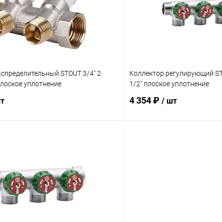
ое
заказ 3-5 дней
В избранное
аспределительный STOUT 3/4" 2
Коллектор регулирующий ST
плоское уплотнение
1/2" плоское уплотнение
4 354 ₽
шт
/ шт
В корзину
В корз
 клик
Сравнение
Купить в 1 клик
ое
заказ 3-5 дней
В избранное