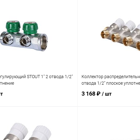
гулирующий STOUT 1" 2 отвода 1/2"
Коллектор распределительн
отнение
отвода 1/2" плоское уплотн
3 168 ₽
шт
/ шт
В корзину
В корз
 клик
Сравнение
Купить в 1 клик