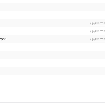
Другие то
Другие то
еров
Другие то