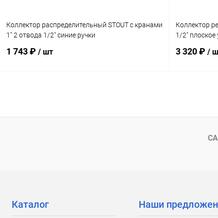
Коллектор распределительный STOUT с кранами
Коллектор р
1" 2 отвода 1/2" синие ручки
1/2" плоское
1 743 ₽
3 320 ₽
/ шт
/ 
В корзину
Купить в 1 клик
Сравнение
Купить в 1
В избранное
заказ 3-5 дней
В избранн
СА
Каталог
Наши предложен