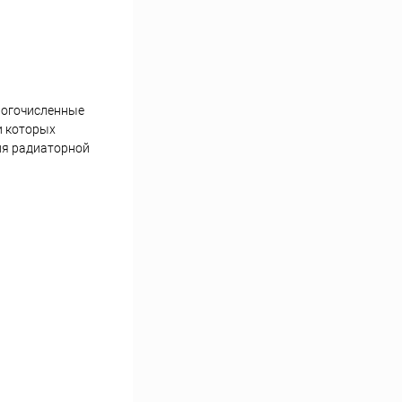
ногочисленные
и которых
ля радиаторной