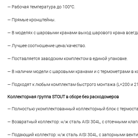
— Рабочая температура до 100°С.
— Прямые кронштейны.
— В моделях с шаровыми кранами выход шарового крана всегда
— Лучшее соотношение цена/качество.
— Поставляется заводским комплектом в единой упаковке.
— В наличии модели с шаровыми кранами и с термометрами в к
— Подходят к любым комплектам быстрого монтажа (L=200 и 21
Коллекторная группа STOUT в сборе без расходомеров
— Полностью укомплектованный коллекторный блок с термост
— Возвратный коллектор: н/ж сталь AISI 304L, с отсечными кл
— Подающий коллектор: н/ж сталь AISI 304L, с запорными вент