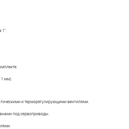
 1".
омплекте.
1 мм).
атическими и терморегулирующими вентилями.
апанами под сервоприводы.
илями.