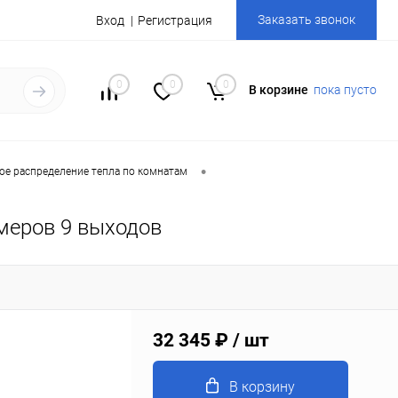
Заказать звонок
Вход
Регистрация
0
0
0
В корзине
пока пусто
•
ое распределение тепла по комнатам
меров 9 выходов
32 345 ₽
/ шт
В корзину