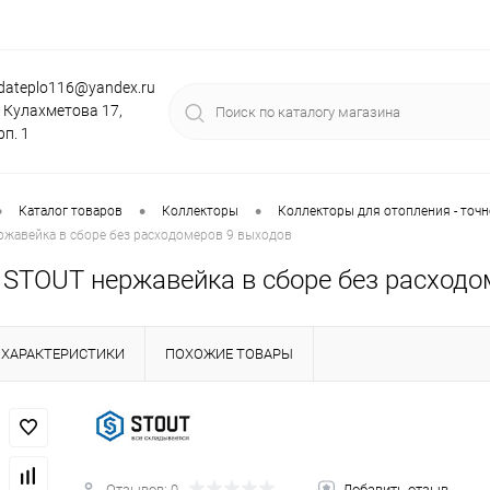
dateplo116@yandex.ru
. Кулахметова 17,
рп. 1
•
•
•
Каталог товаров
Коллекторы
Коллекторы для отопления - точн
ржавейка в сборе без расходомеров 9 выходов
 STOUT нержавейка в сборе без расходо
ХАРАКТЕРИСТИКИ
ПОХОЖИЕ ТОВАРЫ
Отзывов: 0
Добавить отзыв