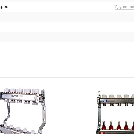
еров
Другие то