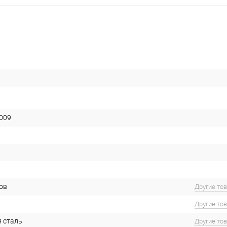
009
ов
Другие то
Другие то
 сталь
Другие то