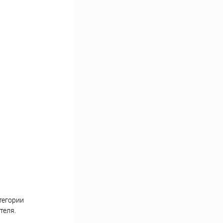
тегории
теля.