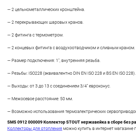
— 2 цельнометаллических кронштейна.
— 2 перекрывающих шаровых кранов.
— 2 фитинга с термометром.
— 2 концевых фитинга с воздухоотводчиком и сливным краном.
— Размер подключения: 1", внутренняя резьба.
— Резьбы: ISO228 (эквивалентно DIN EN ISO 228 и BS EN ISO 228).
— Выходы: от 3 до 13 с соединением 3/4" евроконус.
— Межосевое расстояние: 50 мм.
— Возможно использования термоэлектрических сервоприводов
SMS 0912 000009 Коллектор STOUT нержавейка в сборе без р
Коллекторы для отопления
можно купить в интернет магазине п