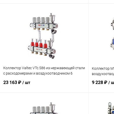
В корзину
Купить в 1 клик
Сравнение
Купить в 1
В избранное
заказ 3-5 дней
В избранн
Коллектор Valtec VTc.586 из нержавеющей стали
Коллектор MV
с расходомерами и воздухоотводчиком 6
воздухоотво
выходов
23 163 ₽
9 228 ₽
/ шт
/ 
В корзину