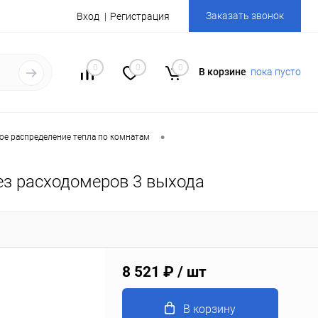
Заказать звонок
Вход
Регистрация
0
0
0
В корзине
пока пусто
•
ое распределение тепла по комнатам
ез расходомеров 3 выхода
8 521 ₽
/ шт
В корзину