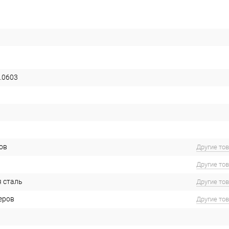
.0603
ов
Другие то
Другие то
 сталь
Другие то
еров
Другие то