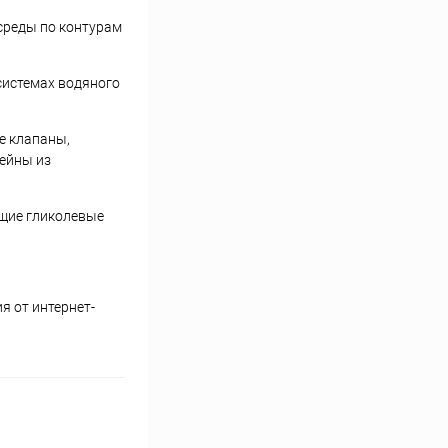
среды по контурам
системах водяного
е клапаны,
ейны из
ющие гликолевые
я от интернет-