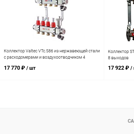
Купить в 1 клик
Сравнение
Купить в 1
В избранное
заказ 3-5 дней
В избранн
Коллектор Valtec VTc.586 из нержавеющей стали
Коллектор S
с расходомерами и воздухоотводчиком 4
8 выходов
выхода
17 770 ₽
17 922 ₽
/ шт
/
В корзину
Купить в 1 клик
Сравнение
Купить в 1
В избранное
заказ 3-5 дней
В избранн
СА