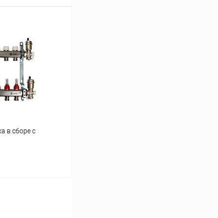
ину
Сравнение
заказ 3-5 дней
а в сборе с
ину