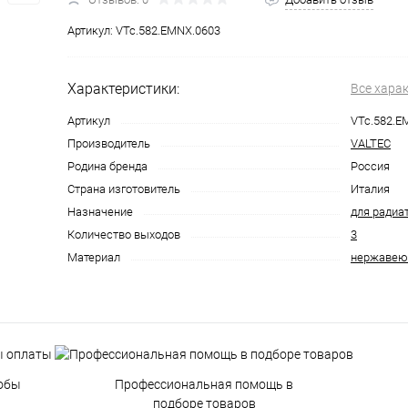
Артикул:
VTc.582.EMNX.0603
Характеристики:
Все хара
Артикул
VTc.582.E
Производитель
VALTEC
Родина бренда
Россия
Страна изготовитель
Италия
Назначение
для радиа
Количество выходов
3
Материал
нержавею
обы
Профессиональная помощь в
подборе товаров