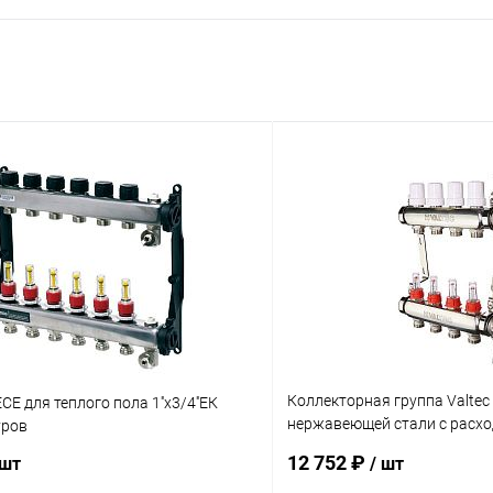
Коллекторная группа Valtec 
E для теплого пола 1''х3/4''ЕК
нержавеющей стали с расхо
уров
выходов
12 752 ₽
 шт
/ шт