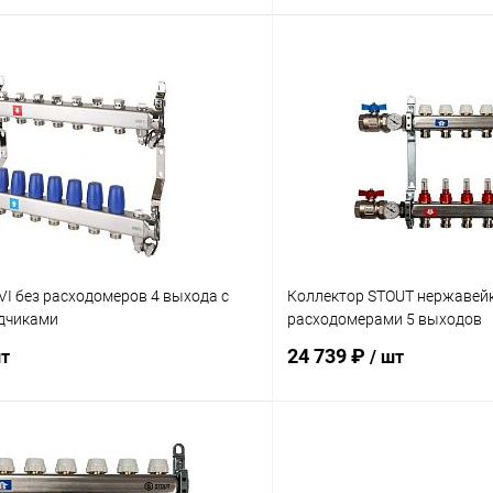
В корзину
В корз
 клик
Сравнение
Купить в 1 клик
ое
заказ 3-5 дней
В избранное
I без расходомеров 4 выхода с
Коллектор STOUT нержавейк
дчиками
расходомерами 5 выходов
24 739 ₽
шт
/ шт
В корзину
В корз