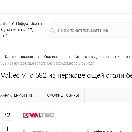
dateplo116@yandex.ru
. Кулахметова 17,
рп. 1
•
•
•
Каталог товаров
Коллекторы
Коллекторы для отопления - точн
c.582 из нержавеющей стали без расходомеров 3 выхода
 Valtec VTc.582 из нержавеющей стали б
ХАРАКТЕРИСТИКИ
ПОХОЖИЕ ТОВАРЫ
Отзывов: 0
Добавить отзыв