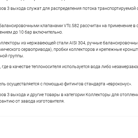
еров 3 выхода служат для распределения потока транспортируемой 
балансировочными клапанами VTc.582 рассчитан на применение в 
ением до 10 бар включительно.
ллекторы из нержавеющей стали AISI 304, ручные балансировочны
мического сервопривода), пробки коллекторов и крепежные кроншт
сной группы.
 где в качестве теплоносителя используется вода либо незамерза
тель осуществляется с помощью фитингов стандарта «евроконус».
ов 3 выхода и другие товары в категории Коллекторы для отоплени
рантию от завода изготовителя.