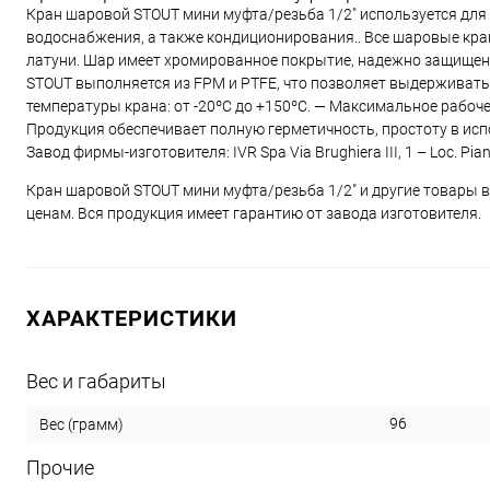
Кран шаровой STOUT мини муфта/резьба 1/2" используется для
водоснабжения, а также кондиционирования.. Все шаровые кр
латуни. Шар имеет хромированное покрытие, надежно защищен 
STOUT выполняется из FPM и PTFE, что позволяет выдерживат
температуры крана: от -20ºС до +150ºС. — Максимальное рабоч
Продукция обеспечивает полную герметичность, простоту в испо
Завод фирмы-изготовителя: IVR Spa Via Brughiera III, 1 – Loc. Pia
Кран шаровой STOUT мини муфта/резьба 1/2" и другие товары 
ценам. Вся продукция имеет гарантию от завода изготовителя.
ХАРАКТЕРИСТИКИ
Вес и габариты
96
Вес (грамм)
Прочие