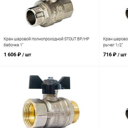
В избранное
В наличии
В избранн
Кран шаровой полнопроходной STOUT ВР/НР
Кран шарово
бабочка 1"
рычаг 1/2"
1 606 ₽
716 ₽
/ шт
/ шт
В корзину
Купить в 1 клик
Сравнение
Купить в 1
В избранное
В наличии
В избранн