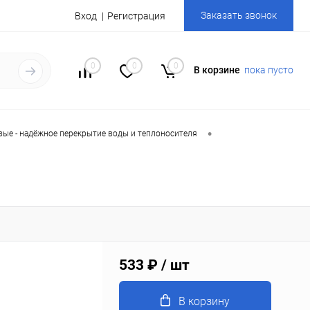
Заказать звонок
Вход
Регистрация
0
0
0
В корзине
пока пусто
•
ые - надёжное перекрытие воды и теплоносителя
533 ₽
/ шт
В корзину