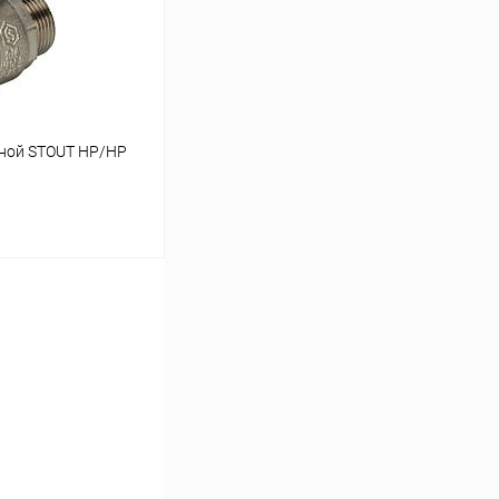
заказ 3-5 дней
ной STOUT НР/НР
ину
Сравнение
заказ 3-5 дней