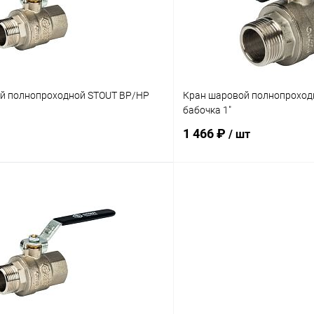
ое
заказ 3-5 дней
В избранное
й полнопроходной STOUT ВР/НР
Кран шаровой полнопроход
бабочка 1"
1 466 ₽
/ шт
В корзину
В корз
 клик
Сравнение
Купить в 1 клик
ое
заказ 3-5 дней
В избранное