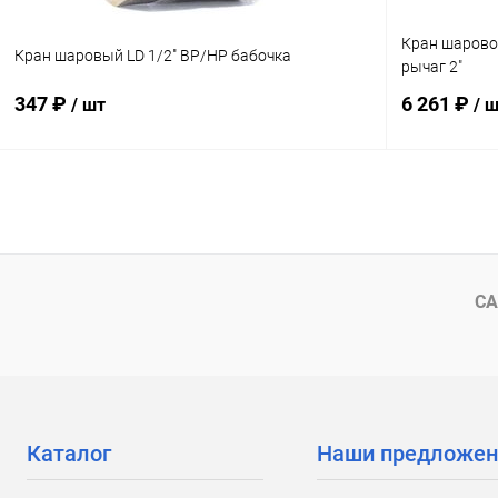
Кран шарово
Кран шаровый LD 1/2" ВР/НР бабочка
рычаг 2"
347 ₽
6 261 ₽
/ шт
/ 
В корзину
Купить в 1 клик
Сравнение
Купить в 1
В избранное
В наличии
В избранн
СА
Каталог
Наши предложен