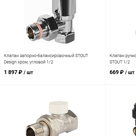
Клапан запорно-балансировочный STOUT
Клапан ручн
Design хром, угловой 1/2
STOUT 1/2
1 897 ₽
669 ₽
/ шт
/ шт
В корзину
Купить в 1 клик
Сравнение
Купить в 1
В избранное
заказ 3-5 дней
В избранн