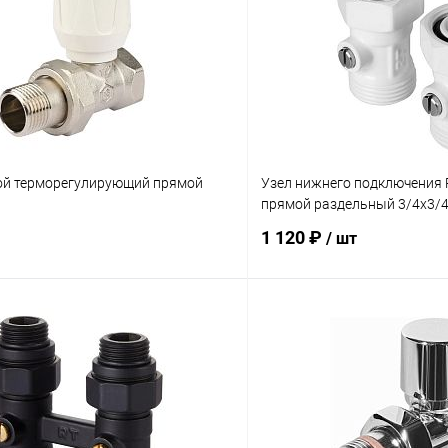
ой терморегулирующий прямой
Узел нижнего подключения 
прямой раздельный 3/4х3/4
1 120 ₽
/ шт
В корзину
В корз
 клик
Сравнение
Купить в 1 клик
ое
В наличии
В избранное