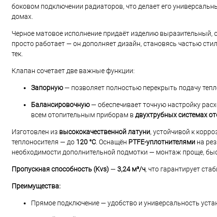
боковом подключении радиаторов, что делает его универсальн
домах.
Черное матовое исполнение придаёт изделию выразительный, с
просто работает — он дополняет дизайн, становясь частью ст
тек.
Клапан сочетает две важные функции:
Запорную
— позволяет полностью перекрыть подачу тепл
Балансировочную
— обеспечивает точную настройку расх
всем отопительным приборам в
двухтрубных системах о
Изготовлен из
высококачественной латуни
, устойчивой к корр
теплоносителя — до
120 °C
. Оснащён
PTFE-уплотнителями
на рез
необходимости дополнительной подмотки — монтаж проще, быст
Пропускная способность (Kvs)
—
3,24 м³/ч
, что гарантирует ста
Преимущества:
Прямое подключение — удобство и универсальность уста