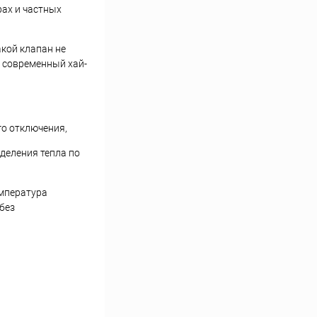
ах и частных
кой клапан не
и современный хай-
го отключения,
деления тепла по
емпература
без