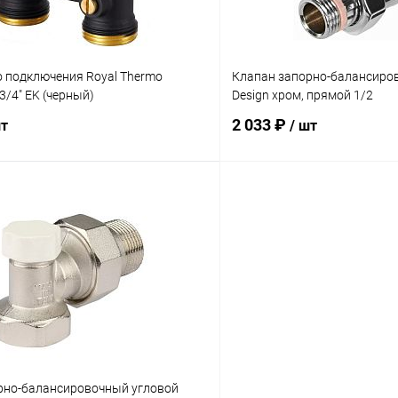
о подключения Royal Thermo
Клапан запорно-балансиро
3/4" EK (черный)
Design хром, прямой 1/2
2 033 ₽
шт
/ шт
В корзину
В корз
 клик
Сравнение
Купить в 1 клик
ое
заказ 3-5 дней
В избранное
рно-балансировочный угловой