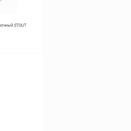
вочный STOUT
ину
Сравнение
заказ 3-5 дней