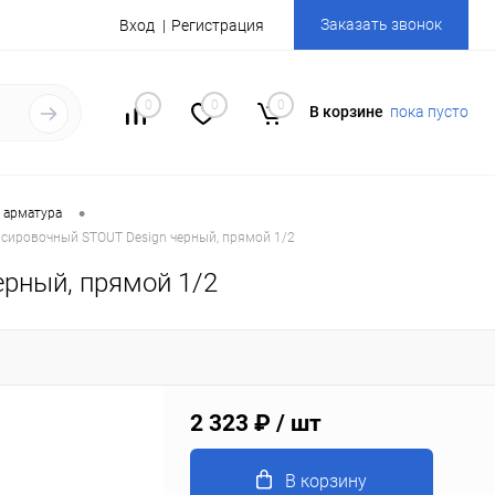
Заказать звонок
Вход
Регистрация
0
0
0
В корзине
пока пусто
•
 арматура
нсировочный STOUT Design черный, прямой 1/2
рный, прямой 1/2
2 323 ₽
/ шт
В корзину