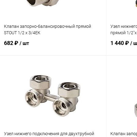
Клапан запорно-балансировочный прямой
Узел нижнег
STOUT 1/2 х 3/4ЕК
прямой 1/2"х
682 ₽
1 440 ₽
/ шт
/ 
В корзину
Купить в 1 клик
Сравнение
Купить в 1
В избранное
заказ 3-5 дней
В избранн
Узел нижнего подключения для двухтрубной
Клапан запо