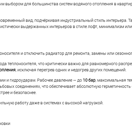
ым выбором для большинства систем водяного отопления в квартир
овременный вид, подчёркивая индустриальный стиль интерьера. Та
илистически выдержанных интерьеров в стиле лофт, минимализм ил
оносителя и отключить радиатор для ремонта, замены или сезонно
ода теплоносителя, что критически важно для равномерного распре
топления
, исключая перегрев одних и недогрев других помещений.
озии и гидроударам. Рабочее давление — до
10 бар
, максимальная т
ьбовых соединениях, что обеспечивает абсолютную герметичность 
рее и безопаснее.
бильную работу даже в системах с высокой нагрузкой.
новки