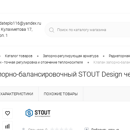
dateplo116@yandex.ru
. Кулахметова 17,
рп. 1
•
•
•
Каталог товаров
Запорно-регулирующая арматура
Радиаторная
•
 - точная регулировка и отсечение теплоносителя
Клапан запорно-бала
порно-балансировочный STOUT Design че
ХАРАКТЕРИСТИКИ
ПОХОЖИЕ ТОВАРЫ
Отзывов: 0
Добавить отзыв