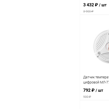
3 432 ₽
/ шт
3 900 ₽
Под
Купить в 1 кл
В избранное
Датчик темпер
цифровой МЛ-7
792 ₽
/ шт
900 ₽