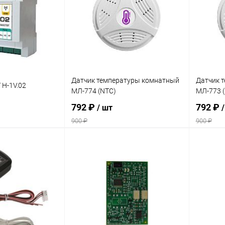
В наличии
В избранное
заказ 3-5
В изб
дней
Датчик температуры комнатный
Датчик 
 H-1V.02
МЛ-774 (NTC)
МЛ-773 
792 ₽
792 ₽
/ шт
900 ₽
900 ₽
корзину
Подписаться
ик
Сравнение
Купить в 1 клик
Сравнение
Купит
В наличии
В избранное
Недоступно
В изб