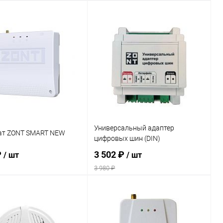
В корзину
В корзину
ь в 1 клик
Сравнение
Купить в 1 клик
Сравнение
ранное
заказ 3-5
В избранное
заказ 3-5
дней
дней
Универсальный адаптер
ат ZONT SMART NEW
цифровых шин (DIN)
₽
3 502 ₽
/ шт
/ шт
3 980 ₽
В корзину
В корзину
ь в 1 клик
Сравнение
Купить в 1 клик
Сравнение