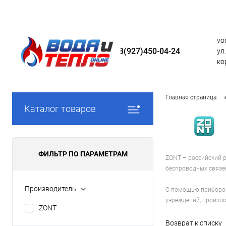
vo
8(927)450-04-24
ул
ко
Главная страница
Каталог товаров
ФИЛЬТР ПО ПАРАМЕТРАМ
ZONT – российский 
беспроводных связе
Производитель
С помощью приборов
учреждений, произво
ZONT
Возврат к списку