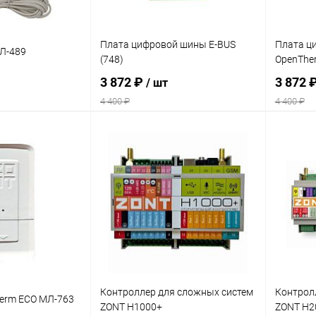
Плата цифровой шины E-BUS
Плата ц
Л-489
(748)
OpenThe
3 872 ₽
3 872 
/ шт
4 400 ₽
4 400 ₽
писаться
Подписаться
ик
Сравнение
Купить в 1 клик
Сравнение
Купит
Недоступно
В избранное
Недоступно
В изб
Контроллер для сложных систем
Контрол
erm ECO МЛ-763
ZONT H1000+
ZONT H2