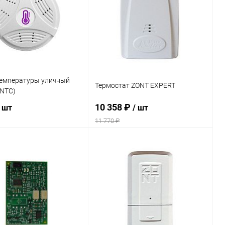
ранное
В наличии
В избранное
В наличии
температуры уличный
Термостат ZONT EXPERT
(NTC)
10 358 ₽
/ шт
/ шт
11 770 ₽
Подписаться
Подписаться
ь в 1 клик
Сравнение
Купить в 1 клик
Сравнение
ранное
Недоступно
В избранное
Недоступно