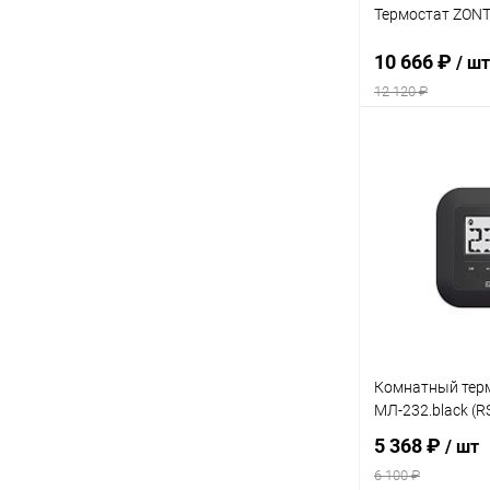
Термостат ZON
10 666 ₽
/ шт
12 120 ₽
В 
Купить в 1 кл
В избранное
Комнатный тер
МЛ-232.black (R
5 368 ₽
/ шт
6 100 ₽