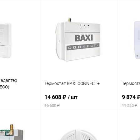
писаться
В корзину
ик
Сравнение
Купить в 1 клик
Сравнение
Купит
Недоступно
В избранное
заказ 3-5
В изб
дней
 адаптер
Термостат BAXI CONNECT+
Термост
ECO)
14 608 ₽
9 874 
/ шт
16 600 ₽
11 220 ₽
корзину
В корзину
ик
Сравнение
Купить в 1 клик
Сравнение
Купит