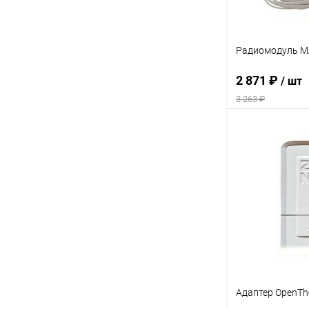
Радиомодуль М
2 871 ₽
/ шт
3 263 ₽
Под
Купить в 1 кл
В избранное
Адаптер OpenTh