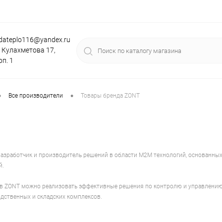
dateplo116@yandex.ru
. Кулахметова 17,
рп. 1
•
•
Все производители
Товары бренда ZONT
разработчик и производитель решений в области М2М технологий, основанны
й.
 ZONT можно реализовать эффективные решения по контролю и управлению
дственных и складских комплексов.