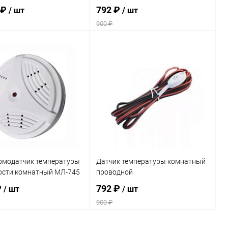
 ₽
792 ₽
/ шт
/ шт
900 ₽
Подписаться
Подписаться
ь в 1 клик
Сравнение
Купить в 1 клик
Сравнение
ранное
Недоступно
В избранное
Недоступно
рмодатчик температуры
Датчик температуры комнатный
ости комнатный МЛ-745
проводной
₽
792 ₽
/ шт
/ шт
900 ₽