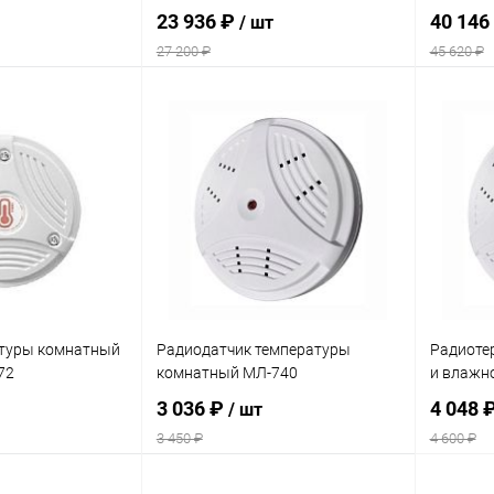
23 936 ₽
40 146
/ шт
27 200 ₽
45 620 ₽
писаться
Подписаться
ик
Сравнение
Купить в 1 клик
Сравнение
Купит
Недоступно
В избранное
Недоступно
В изб
атуры комнатный
Радиодатчик температуры
Радиоте
72
комнатный МЛ-740
и влажн
3 036 ₽
4 048 
/ шт
3 450 ₽
4 600 ₽