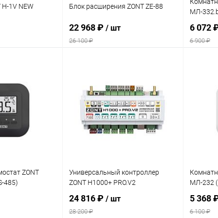
Комнатн
T H-1V NEW
Блок расширения ZONT ZE-88
МЛ-332.b
22 968 ₽
6 072 
/ шт
26 100 ₽
6 900 ₽
корзину
В корзину
ик
Сравнение
Купить в 1 клик
Сравнение
Купит
В наличии
В избранное
заказ 3-5
В изб
дней
мостат ZONT
Универсальный контроллер
Комнатн
S-485)
ZONT H1000+ PRO.V2
МЛ-232 (
24 816 ₽
5 368 
/ шт
28 200 ₽
6 100 ₽