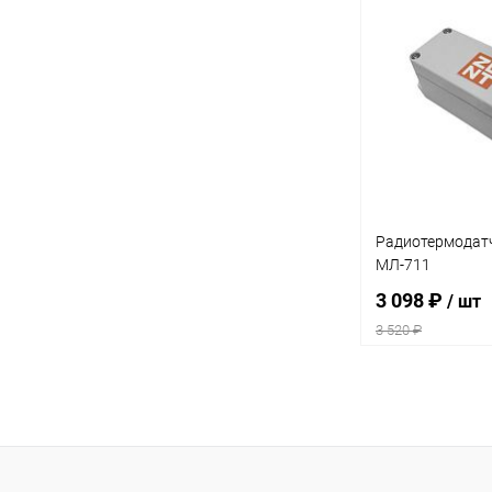
Под
Купить в 1 кл
В избранное
Радиотермодат
МЛ-711
3 098 ₽
/ шт
3 520 ₽
В 
Купить в 1 кл
В избранное