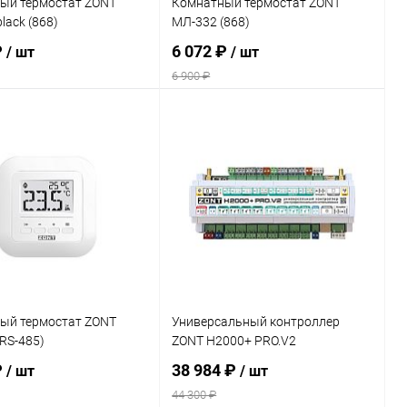
ый термостат ZONT
Комнатный термостат ZONT
lack (868)
МЛ-332 (868)
₽
6 072 ₽
/ шт
/ шт
6 900 ₽
В корзину
В корзину
ь в 1 клик
Сравнение
Купить в 1 клик
Сравнение
ранное
заказ 3-5
В избранное
заказ 3-5
дней
дней
ый термостат ZONT
Универсальный контроллер
RS-485)
ZONT H2000+ PRO.V2
₽
38 984 ₽
/ шт
/ шт
44 300 ₽