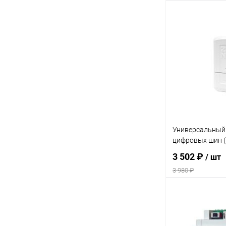
Под
Купить в 1 кл
В избранное
Универсальный
цифровых шин (
3 502 ₽
/ шт
3 980 ₽
В 
Купить в 1 кл