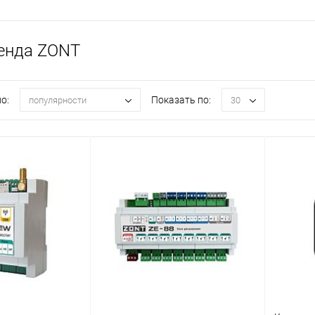
енда ZONT
о:
Показать по:
популярности
30