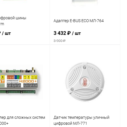
ифровой шины
Адаптер E-BUS ECO МЛ-764
rm
₽
3 432 ₽
/ шт
/ шт
3 900 ₽
Подписаться
Подписаться
ь в 1 клик
Сравнение
Купить в 1 клик
Сравнение
ранное
Недоступно
В избранное
Недоступно
лер для сложных систем
Датчик температуры уличный
000+
цифровой МЛ-771