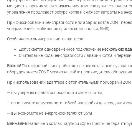
мощность горения за счет изменения температуры теплоносител
управления продлевает ресурс котла и снижает затраты на эне
При фиксировании неисправности или аварии котла ZONT пере
уведомление в мобильное приложение, звонки, SMS).
Особенности универсального адаптера:
Допускается одновременное подключение
нескольких ад
Считывание кода неисправности / аварии котла и переда
Важно!
По цифровой шине работают не все котлы вышеуказанны
оборудованием ZONT можно на сайте производителя оборудов
При использовании адаптера с отопительными приборами ZONT
— вы уверены в работоспособности своего котла;
— используете возможности гибкой настройки для создания к
— вы экономите на энергоносителях от 35%!
Внимание!
Наличие в котлах надписи «OpenTherm» не гарантиру