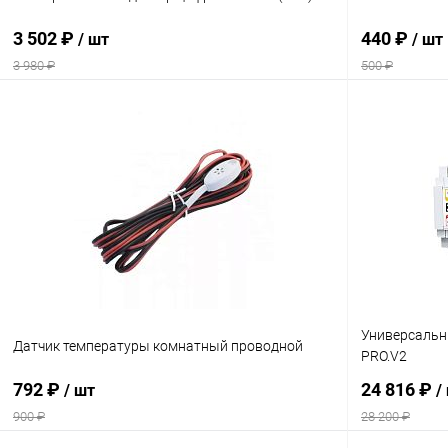
3 502 ₽
440 ₽
/ шт
/ шт
3 980 ₽
500 ₽
В корзину
Купить в 1 клик
Сравнение
Купить в 1
В избранное
В наличии
В избранн
Универсальн
Датчик температуры комнатный проводной
PRO.V2
792 ₽
24 816 ₽
/ шт
/
900 ₽
28 200 ₽