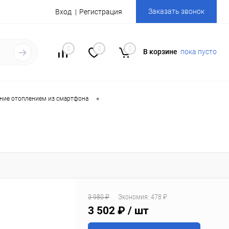
Заказать звонок
Вход
Регистрация
0
0
0
В корзине
пока пусто
•
ение отоплением из смартфона
3 980 ₽
Экономия:
478 ₽
3 502 ₽
/ шт