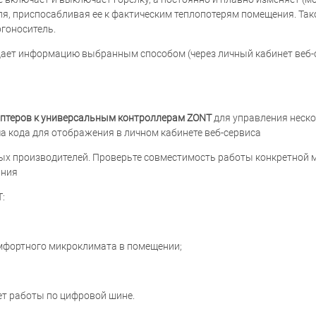
я, приспосабливая ее к фактическим теплопотерям помещения. Так
ргоноситель.
дает информацию выбранным способом (через личный кабинет веб-
аптеров к универсальным контроллерам ZONT
для управления неско
ча кода для отображения в личном кабинете веб-сервиса
х производителей. Проверьте совместимость работы конкретной 
ания
:
омфортного микроклимата в помещении;
ет работы по цифровой шине.