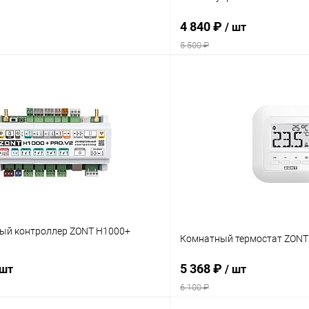
4 840 ₽
/ шт
5 500 ₽
В корзину
В корз
 клик
Сравнение
Купить в 1 клик
ое
заказ 3-5 дней
В избранное
ый контроллер ZONT H1000+
Комнатный термостат ZONT 
5 368 ₽
 шт
/ шт
6 100 ₽