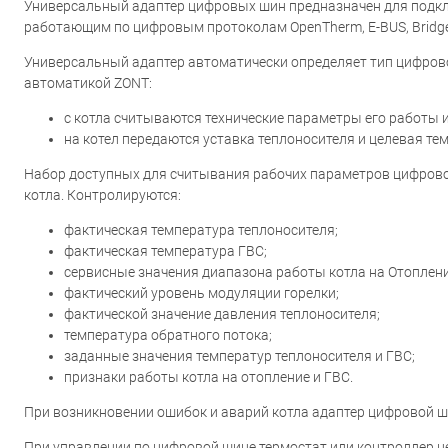
Универсальный адаптер цифровых шин предназначен для подклю
работающим по цифровым протоколам OpenTherm, E-BUS, BridgeNet
Универсальный адаптер автоматически определяет тип цифрово
автоматикой ZONT:
с котла считываются технические параметры его работы 
на котел передаются уставка теплоносителя и целевая те
Набор доступных для считывания рабочих параметров цифровой
котла. Контролируются:
фактическая температура теплоносителя;
фактическая температура ГВС;
сервисные значения диапазона работы котла на Отоплени
фактический уровень модуляции горелки;
фактической значение давления теплоносителя;
температура обратного потока;
заданные значения температур теплоносителя и ГВС;
признаки работы котла на отопление и ГВС.
При возникновении ошибок и аварий котла адаптер цифровой 
При управлении по цифровой шине термостат или контроллер не