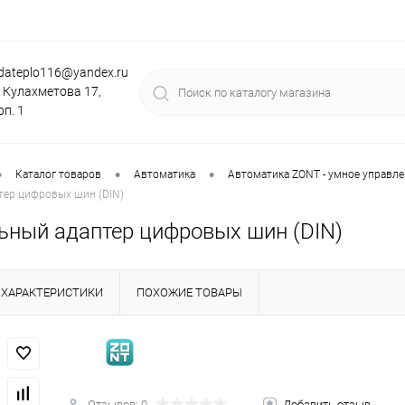
dateplo116@yandex.ru
. Кулахметова 17,
рп. 1
•
•
•
Каталог товаров
Автоматика
Автоматика ZONT - умное управл
тер цифровых шин (DIN)
ьный адаптер цифровых шин (DIN)
ХАРАКТЕРИСТИКИ
ПОХОЖИЕ ТОВАРЫ
Отзывов: 0
Добавить отзыв