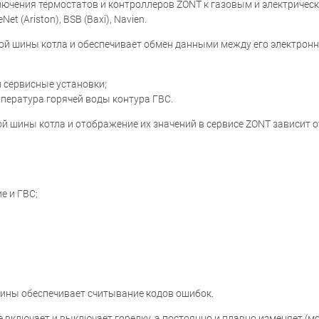
чения термостатов и контроллеров ZONT к газовым и электрическ
 (Ariston), BSB (Baxi), Navien.
й шины котла и обеспечивает обмен данными между его электронн
и сервисные установки;
мпература горячей воды контура ГВС.
 шины котла и отображение их значений в сервисе ZONT зависит о
е и ГВС;
шины обеспечивает считывание кодов ошибок.
 включает и выключает горелку, а постоянно и плавно изменяет (м