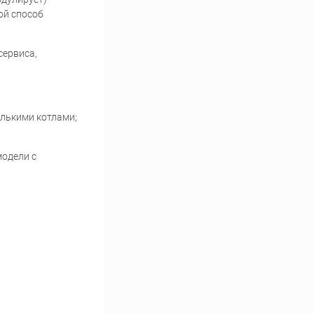
ой способ
сервиса,
лькими котлами;
модели с