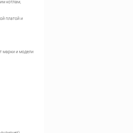
им котлам,
ой платой и
т марки и модели
одулирует)