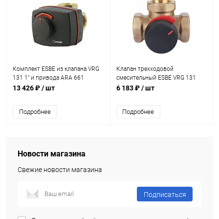
Комплект ESBE из клапана VRG
Клапан трехходовой
131 1" и привода ARA 661
смесительный ESBE VRG 131
1/2" KVS 0,63
13 426 ₽
/ шт
6 183 ₽
/ шт
Подробнее
Подробнее
Новости магазина
Свежие новости магазина
Подписаться