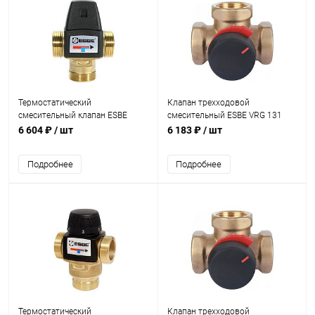
Термостатический
Клапан трехходовой
смесительный клапан ESBE
смесительный ESBE VRG 131
VTA322 35-60°C 3/4" KVS 1,6
1/2" KVS 1,0
6 604 ₽
/ шт
6 183 ₽
/ шт
Подробнее
Подробнее
Термостатический
Клапан трехходовой