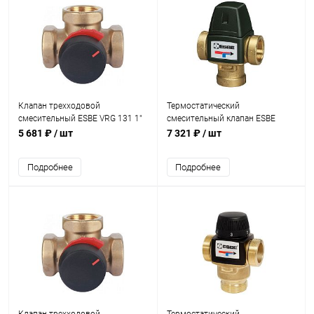
Клапан трехходовой
Термостатический
смесительный ESBE VRG 131 1"
смесительный клапан ESBE
KVS 6,3
VTA321 20-43°C 3/4" KVS 1,6
5 681 ₽
/ шт
7 321 ₽
/ шт
Подробнее
Подробнее