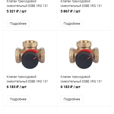
Клапан трехходовой
Клапан трехходовой
смесительный ESBE VRG 131
смесительный ESBE VRG 131
3/4" KVS 4,0
3/4" KVS 2,5
5 321 ₽
/ шт
5 867 ₽
/ шт
Подробнее
Подробнее
Клапан трехходовой
Клапан трехходовой
смесительный ESBE VRG 131
смесительный ESBE VRG 131
1/2" KVS 0,4
1/2" KVS 2,5
6 183 ₽
/ шт
6 183 ₽
/ шт
Подробнее
Подробнее