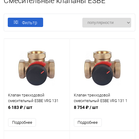
Смесительные клапаны ESBE
Фильтр
Клапан трехходовой
Клапан трехходовой
смесительный ESBE VRG 131
смесительный ESBE VRG 131 1
1/2" KVS 1,63
1/2" KVS 25
6 183 ₽
/ шт
8 754 ₽
/ шт
Подробнее
Подробнее