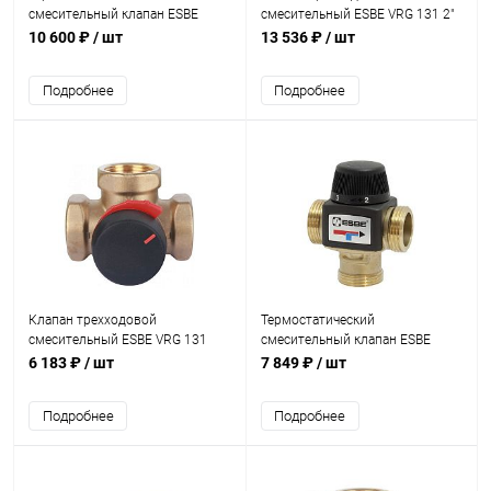
смесительный клапан ESBE
смесительный ESBE VRG 131 2"
VTA572 20-55°C G1" KVS 4,5
KVS 40
10 600 ₽
/ шт
13 536 ₽
/ шт
Подробнее
Подробнее
Клапан трехходовой
Термостатический
смесительный ESBE VRG 131
смесительный клапан ESBE
1/2" KVS 4,0
VTA372 20-55°C G1" KVS 3,4
6 183 ₽
/ шт
7 849 ₽
/ шт
Подробнее
Подробнее