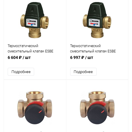
Термостатический
Термостатический
смесительный клапан ESBE
смесительный клапан ESBE
VTA321 35-60°C 3/4" KVS 1,6
VTA321 20-43°C 1/2" KVS 1,5
6 604 ₽
/ шт
6 997 ₽
/ шт
Подробнее
Подробнее