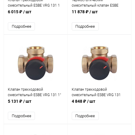
Клапан трехходовой
Термостатический
смесительный ESBE VRG 131 1
смесительный клапан ESBE
1/4" KVS 16
VTA572 20-55°C G1 1/4" KVS 4,8
6 015 ₽
/ шт
11 878 ₽
/ шт
Подробнее
Подробнее
Клапан трехходовой
Клапан трехходовой
смесительный ESBE VRG 131 1"
смесительный ESBE VRG 131
KVS 10
3/4" KVS 6,3
5 131 ₽
/ шт
4 848 ₽
/ шт
Подробнее
Подробнее