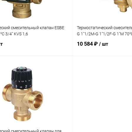
еский смесительный клапан ESBE
Термостатический смесител
°C 3/4" KVS 1,6
G 1"1/2M-G 1"1/2F-G 1"M 70°
10 584 ₽
шт
/ шт
В корзину
В корз
 клик
Сравнение
Купить в 1 клик
ое
заказ 3-5 дней
В избранное
еский смесительный клапан для