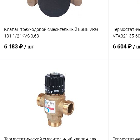
Клапан трехходовой смесительный ESBE VRG
Термостатич
131 1/2" KVS 0,63
VTA321 35-60
6 183 ₽
6 604 ₽
/ шт
/ 
В корзину
Купить в 1 клик
Сравнение
Купить в 1
В избранное
заказ 3-5 дней
В избранн
Термостатический смесительный клапан для
Термостатич