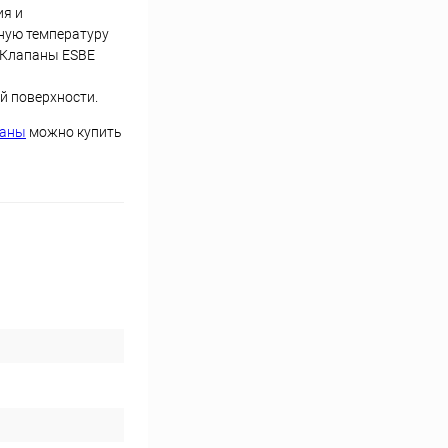
ия и
ную температуру
 Клапаны ESBE
й поверхности.
паны
можно купить