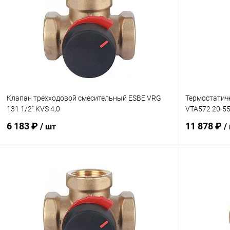
Клапан трехходовой смесительный ESBE VRG
Термостатич
131 1/2" KVS 4,0
VTA572 20-55
6 183 ₽
11 878 ₽
/ шт
/
В корзину
Купить в 1 клик
Сравнение
Купить в 1
В избранное
заказ 3-5 дней
В избранн