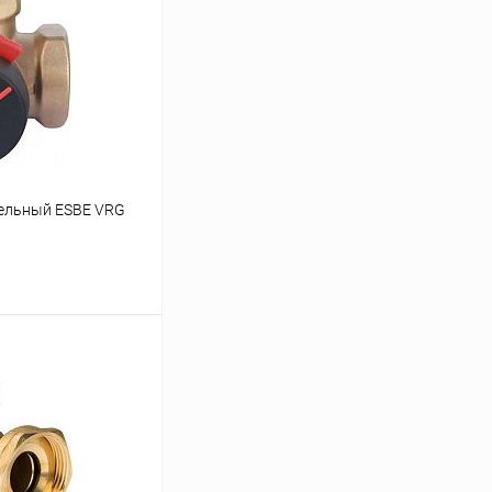
тельный ESBE VRG
ину
Сравнение
заказ 3-5 дней