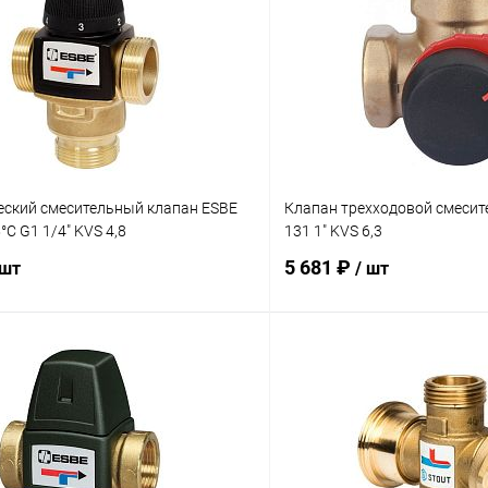
еский смесительный клапан ESBE
Клапан трехходовой смеси
°C G1 1/4" KVS 4,8
131 1" KVS 6,3
5 681 ₽
 шт
/ шт
В корзину
В корз
 клик
Сравнение
Купить в 1 клик
ое
заказ 3-5 дней
В избранное