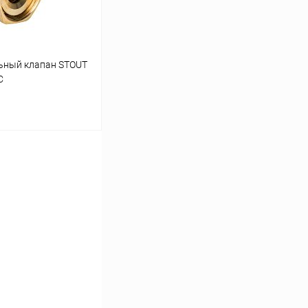
ьный клапан STOUT
С
ину
Сравнение
заказ 3-5 дней