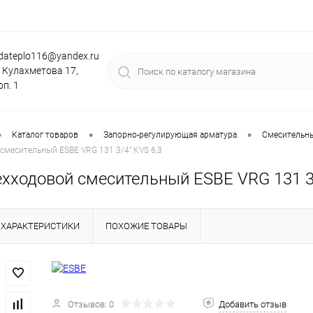
dateplo116@yandex.ru
. Кулахметова 17,
рп. 1
•
•
•
Каталог товаров
Запорно-регулирующая арматура
Смесительны
смесительный ESBE VRG 131 3/4" KVS 6,3
ехходовой смесительный ESBE VRG 131 3/
ХАРАКТЕРИСТИКИ
ПОХОЖИЕ ТОВАРЫ
Отзывов: 0
Добавить отзыв