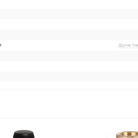
я
Другие то