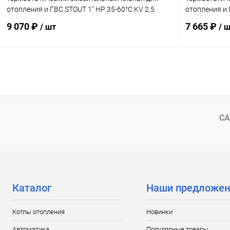
отопления и ГВС STOUT 1" НР 35-60°С KV 2,5
отопления и 
9 070 ₽
7 665 ₽
/ шт
/ 
В корзину
Купить в 1 клик
Сравнение
Купить в 1
В избранное
заказ 3-5 дней
В избранн
СА
Каталог
Наши предложен
Котлы отопления
Новинки
Автоматика
Популярные товары