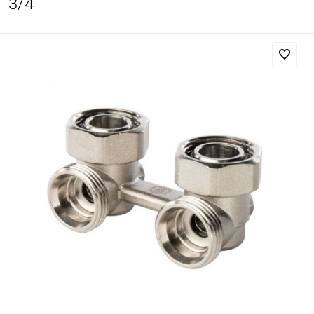
3/4''