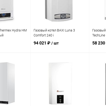
дней
дней
Thermex Hydra HM
Газовый котел BAXI Luna 3
Газовый
ый
Comfort 240 i
TechLine
94 021 ₽
58 230
/ шт
корзину
В корзину
ик
Сравнение
Купить в 1 клик
Сравнение
Купит
заказ 3-5
В избранное
заказ 3-5
В изб
дней
дней