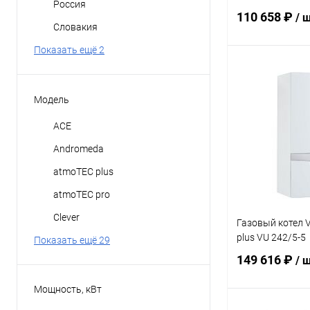
Россия
110 658 ₽
/ 
Словакия
Показать ещё 2
В 
Модель
Купить в 1 кл
ACE
В избранное
Andromeda
atmoTEC plus
atmoTEC pro
Clever
Газовый котел V
plus VU 242/5-5
Показать ещё 29
149 616 ₽
/ 
Мощность, кВт