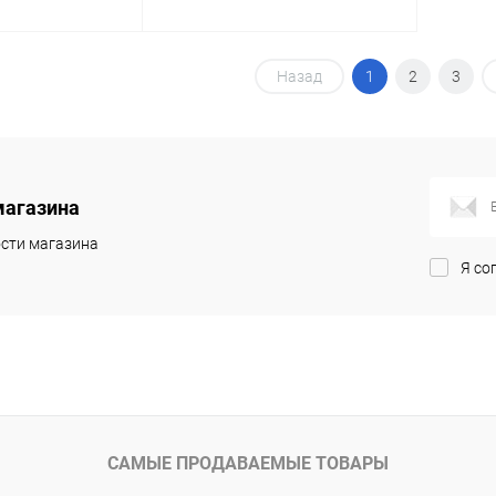
корзину
В корзину
Назад
1
2
3
ик
Сравнение
Купить в 1 клик
Сравнение
заказ 3-5
В избранное
заказ 3-5
дней
дней
магазина
сти магазина
Я со
САМЫЕ ПРОДАВАЕМЫЕ ТОВАРЫ