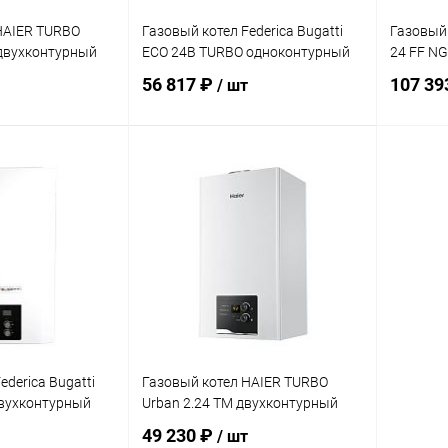
HAIER TURBO
Газовый котел Federica Bugatti
Газовый 
i двухконтурный
ECO 24B TURBO одноконтурный
24 FF NG
56 817 ₽
107 39
/ шт
корзину
В корзину
ик
Сравнение
Купить в 1 клик
Сравнение
Купит
заказ 3-5
В избранное
заказ 3-5
В изб
дней
дней
ederica Bugatti
Газовый котел HAIER TURBO
двухконтурный
Urban 2.24 TM двухконтурный
49 230 ₽
/ шт