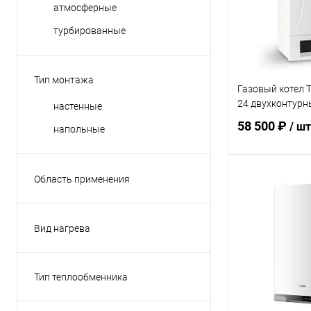
атмосферные
турбированные
Тип монтажа
Газовый котел 
24 двухконтурн
настенные
58 500 ₽
/ шт
напольные
Область применения
В 
для частного дома
Купить в 1 кл
Вид нагрева
газовый
В избранное
Тип теплообменника
Первичный