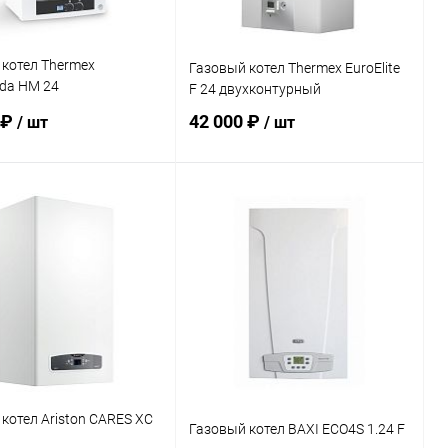
котел Thermex
Газовый котел Thermex EuroElite
da HM 24
F 24 двухконтурный
турный
 ₽
42 000 ₽
/ шт
/ шт
В корзину
В корзину
ь в 1 клик
Сравнение
Купить в 1 клик
Сравнение
ранное
заказ 3-5
В избранное
заказ 3-5
дней
дней
котел Ariston CARES XC
Газовый котел BAXI ECO4S 1.24 F