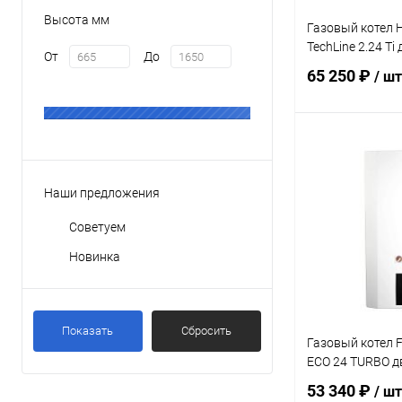
Раздельный
Высота мм
Газовый котел 
Секционный
TechLine 2.24 T
От
До
65 250 ₽
/ шт
В 
Наши предложения
Купить в 1 кл
Советуем
В избранное
Новинка
Показать
Сбросить
Газовый котел F
ECO 24 TURBO 
53 340 ₽
/ шт