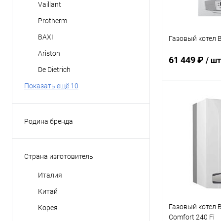
Vaillant
Protherm
BAXI
Газовый котел B
Ariston
61 449 ₽
/ шт
De Dietrich
Показать ещё 10
В 
Родина бренда
Купить в 1 кл
Германия
В избранное
Италия
Страна изготовитель
Китай
Италия
Корея
Китай
Россия
Газовый котел B
Корея
Показать ещё 3
Comfort 240 Fi