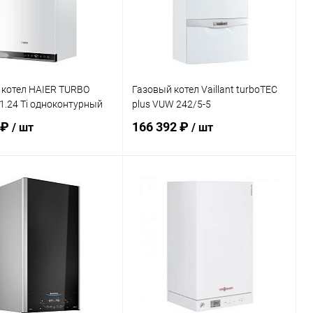
дней
дней
 котел HAIER TURBO
Газовый котел Vaillant turboTEC
 1.24 Ti одноконтурный
plus VUW 242/5-5
 ₽
166 392 ₽
/ шт
/ шт
В корзину
В корзину
ь в 1 клик
Сравнение
Купить в 1 клик
Сравнение
ранное
заказ 3-5
В избранное
заказ 3-5
дней
дней