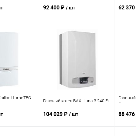
92 400 ₽
62 370
шт
/ шт
корзину
В корзину
ик
Сравнение
Купить в 1 клик
Сравнение
Купит
заказ 3-5
В избранное
заказ 3-5
В изб
дней
дней
aillant turboTEC
Газовый 
Газовый котел BAXI Luna 3 240 Fi
F
104 029 ₽
88 476
шт
/ шт