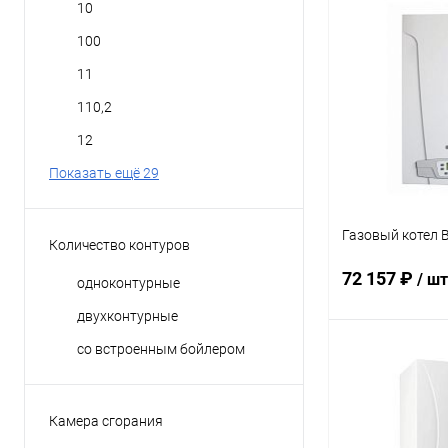
10
В 
100
Купить в 1 кл
11
В избранное
110,2
12
Показать ещё 29
Газовый котел 
Количество контуров
72 157 ₽
/ шт
одноконтурные
двухконтурные
со встроенным бойлером
В 
Купить в 1 кл
Камера сгорания
В избранное