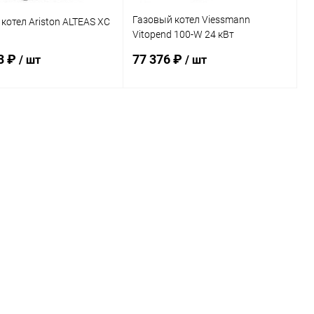
Газовый котел Viessmann
котел Ariston ALTEAS XC
Vitopend 100-W 24 кВт
одноконтурный
3 ₽
77 376 ₽
/ шт
/ шт
В корзину
В корзину
ь в 1 клик
Сравнение
Купить в 1 клик
Сравнение
ранное
заказ 3-5
В избранное
заказ 3-5
дней
дней