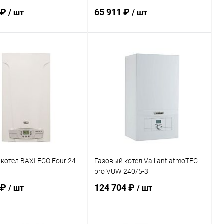
 ₽
65 911 ₽
/ шт
/ шт
В корзину
В корзину
ь в 1 клик
Сравнение
Купить в 1 клик
Сравнение
ранное
заказ 3-5
В избранное
заказ 3-5
дней
дней
котел BAXI ECO Four 24
Газовый котел Vaillant atmoTEC
pro VUW 240/5-3
 ₽
124 704 ₽
/ шт
/ шт