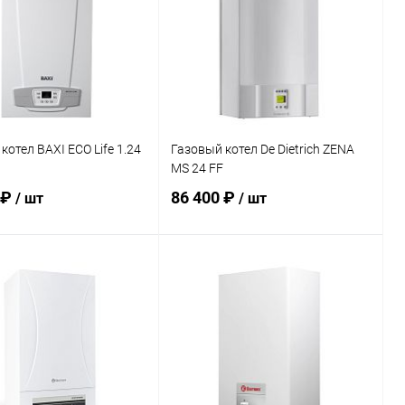
котел BAXI ECO Life 1.24
Газовый котел De Dietrich ZENA
MS 24 FF
 ₽
86 400 ₽
/ шт
/ шт
В корзину
В корзину
ь в 1 клик
Сравнение
Купить в 1 клик
Сравнение
ранное
заказ 3-5
В избранное
заказ 3-5
дней
дней