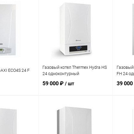
корзину
В корзину
ик
Сравнение
Купить в 1 клик
Сравнение
Купит
заказ 3-5
В избранное
заказ 3-5
В изб
дней
дней
Газовый котел Thermex Hydra HS
Газовый 
BAXI ECO4S 24 F
24 одноконтурный
FH 24 о
59 000 ₽
39 000
/ шт
корзину
В корзину
ик
Сравнение
Купить в 1 клик
Сравнение
Купит
заказ 3-5
В избранное
заказ 3-5
В изб