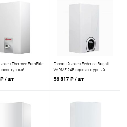
В корзину
В корзину
ь в 1 клик
Сравнение
Купить в 1 клик
Сравнение
ранное
заказ 3-5
В избранное
заказ 3-5
дней
дней
котел Thermex EuroElite
Газовый котел Federica Bugatti
дноконтурный
VARME 24B одноконтурный
 ₽
56 817 ₽
/ шт
/ шт
В корзину
В корзину
ь в 1 клик
Сравнение
Купить в 1 клик
Сравнение
ранное
заказ 3-5
В избранное
заказ 3-5