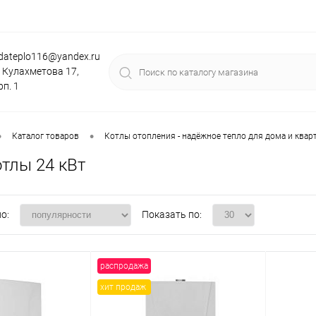
dateplo116@yandex.ru
. Кулахметова 17,
рп. 1
•
•
Каталог товаров
Котлы отопления - надёжное тепло для дома и квар
отлы 24 кВт
о:
Показать по:
распродажа
хит продаж