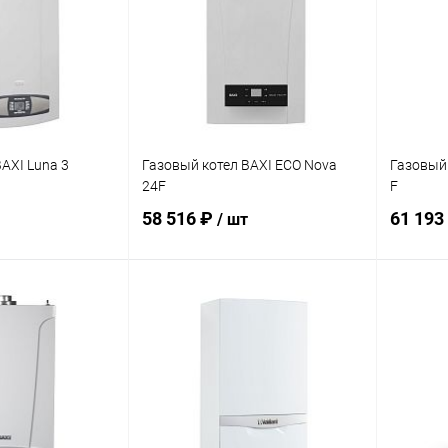
AXI Luna 3
Газовый котел BAXI ECO Nova
Газовый 
24F
F
58 516 ₽
61 193
/ шт
корзину
В корзину
ик
Сравнение
Купить в 1 клик
Сравнение
Купит
В наличии
В избранное
В наличии
В изб