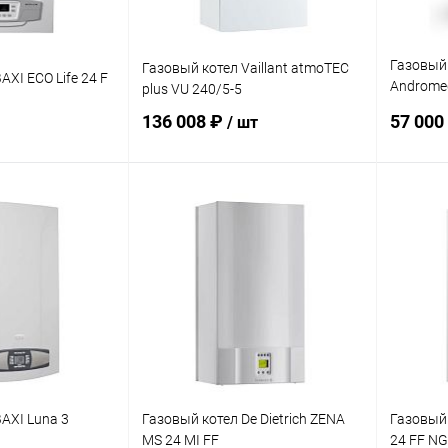
Газовый 
Газовый котел Vaillant atmoTEC
AXI ECO Life 24 F
Androme
plus VU 240/5-5
двухкон
136 008 ₽
57 000
/ шт
корзину
В корзину
ик
Сравнение
Купить в 1 клик
Сравнение
Купит
заказ 3-5
В избранное
заказ 3-5
В изб
дней
дней
AXI Luna 3
Газовый котел De Dietrich ZENA
Газовый 
MS 24 MI FF
24 FF NG