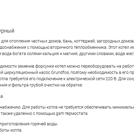
турный
 для отопления частных домов, бань, коттеджей, загородных домов,
одоснабжения с помощью вторичного теплообменника. Этот котел и
 вода богата солями кальция и магния, другими словами, вода жес
ходимости заменив форсунки котел можно переоборудовать на рабо
ный циркуляционный насос Grundfos, поэтому необходимость в его п
тла требуется его подключение к электрической сети 220 В. Для со
ия и фильтра грубой очистки на обратке.
ва
снабжению. Для работы котла не требуется обеспечивать минималь
 также удаленно с помощью gsm термостата.
 приготовления горячей воды.
боты котла.