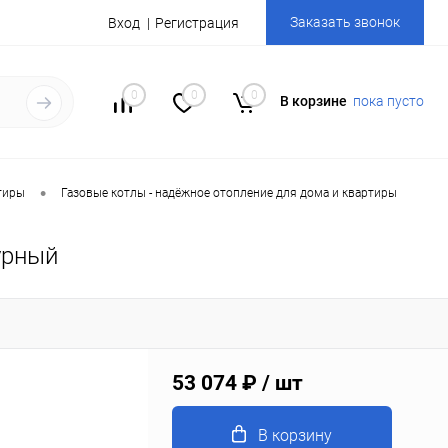
Заказать звонок
Вход
Регистрация
0
0
0
В корзине
пока пусто
•
тиры
Газовые котлы - надёжное отопление для дома и квартиры
урный
53 074 ₽
/ шт
В корзину