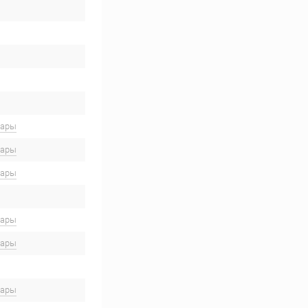
вары
вары
вары
вары
вары
вары