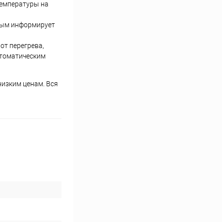
температуры на
амым информирует
от перегрева,
втоматическим
низким ценам. Вся