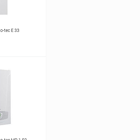
-tec E 33
ину
Сравнение
заказ 3-5 дней
o-tec MP 1.50