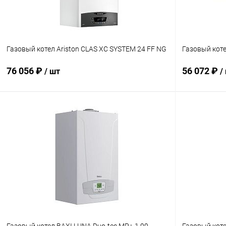
Газовый котел Ariston CLAS XC SYSTEM 24 FF NG
Газовый кот
76 056 ₽
56 072 ₽
/ шт
/
В корзину
Купить в 1 клик
Сравнение
Купить в 1
В избранное
заказ 3-5 дней
В избранн
Газовый котел BAXI LUNA Duo-tec MP+ 1.99
Газовый котел