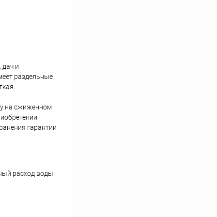
 дач и
меет раздельные
ткая.
ту на сжиженном
риобретении
хранения гарантии
ный расход воды.