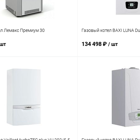
ел Лемакс Премиум 30
Газовый котел BAXI LUNA Duo
134 498 ₽
 шт
/ шт
В корзину
В корз
 клик
Сравнение
Купить в 1 клик
ое
заказ 3-5 дней
В избранное
 Vaillant turboTEC plus VU 202/5-5
Газовый котел BAXI LUNA Du