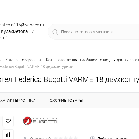
dateplo116@yandex.ru
. Кулахметова 17,
рп. 1
•
•
Каталог товаров
Котлы отопления - надёжное тепло для дома и квар
Federica Bugatti VARME 18 двухконтурный
тел Federica Bugatti VARME 18 двухконт
ХАРАКТЕРИСТИКИ
ПОХОЖИЕ ТОВАРЫ
Отзывов: 0
Добавить отзыв