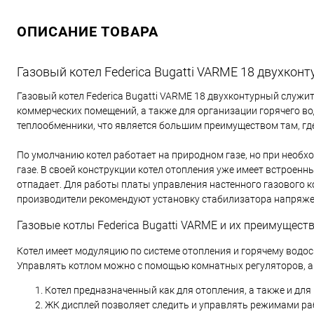
ОПИСАНИЕ ТОВАРА
Газовый котел Federica Bugatti VARME 18 двухкон
Газовый котел Federica Bugatti VARME 18 двухконтурный служит
коммерческих помещений, а также для организации горячего в
теплообменники, что является большим преимуществом там, где
По умолчанию котел работает на природном газе, но при необ
газе. В своей конструкции котел отопления уже имеет встроен
отпадает. Для работы платы управления настенного газового ко
производители рекомендуют установку стабилизатора напряжен
Газовые котлы Federica Bugatti VARME и их преимущест
Котел имеет модуляцию по системе отопления и горячему водо
Управлять котлом можно с помощью комнатных регуляторов, а
Котел предназначенный как для отопления, а также и для
ЖК дисплей позволяет следить и управлять режимами ра