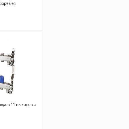
боре без
ину
Сравнение
заказ 3-5 дней
меров 11 выходов с