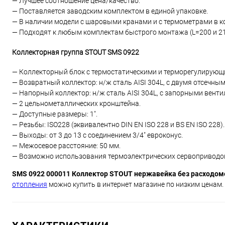
— Лучшее соотношение цена/качество.
— Поставляется заводским комплектом в единой упаковке.
— В наличии модели с шаровыми кранами и с термометрами в к
— Подходят к любым комплектам быстрого монтажа (L=200 и 21
Коллекторная группа STOUT SMS 0922
— Коллекторный блок с термостатическими и терморегулирующ
— Возвратный коллектор: н/ж сталь AISI 304L, с двумя отсечн
— Напорный коллектор: н/ж сталь AISI 304L, с запорными венти
— 2 цельнометаллических кронштейна.
— Доступные размеры: 1".
— Резьбы: ISO228 (эквивалентно DIN EN ISO 228 и BS EN ISO 228).
— Выходы: от 3 до 13 с соединением 3/4" евроконус.
— Межосевое расстояние: 50 мм.
— Возможно использования термоэлектрических сервоприводов
SMS 0922 000011 Коллектор STOUT нержавейка без расходом
отопления
можно купить в интернет магазине по низким ценам.