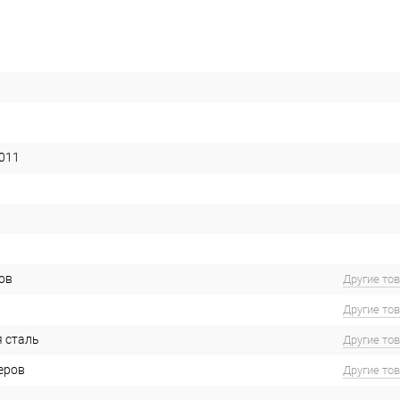
011
ов
Другие то
Другие то
 сталь
Другие то
еров
Другие то