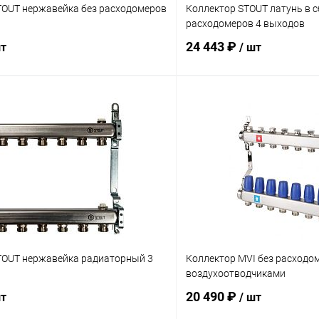
TOUT нержавейка без расходомеров
Коллектор STOUT латунь в с
расходомеров 4 выходов
24 443 ₽
шт
/ шт
В корзину
В корз
 клик
Сравнение
Купить в 1 клик
ое
заказ 3-5 дней
В избранное
TOUT нержавейка радиаторный 3
Коллектор MVI без расходо
воздухоотводчиками
20 490 ₽
шт
/ шт