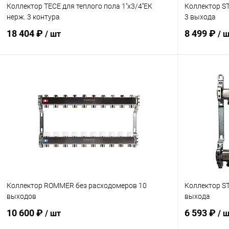
Коллектор TECE для теплого пола 1''х3/4''ЕК
Коллектор S
нерж. 3 контура
3 выхода
18 404 ₽
8 499 ₽
/ шт
/ 
В корзину
Купить в 1 клик
Сравнение
Купить в 1
В избранное
заказ 3-5 дней
В избранн
Коллектор ROMMER без расходомеров 10
Коллектор S
выходов
выхода
10 600 ₽
6 593 ₽
/ шт
/ 