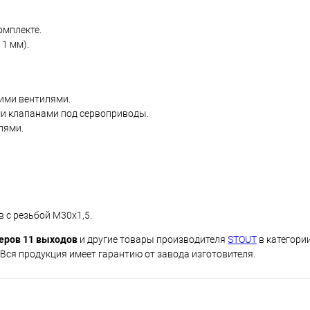
омплекте.
1 мм).
ими вентилями.
ыми клапанами под сервоприводы.
лями.
 с резьбой М30х1,5.
еров 11 выходов
и другие товары производителя
STOUT
в категори
 Вся продукция имеет гарантию от завода изготовителя.