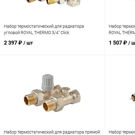
Набор термостатический для радиатора
Набор термо
угловой ROYAL THERMO 3/4" Click
ROYAL THERMO
2 397 ₽
1 507 ₽
/ шт
/ 
Подписаться
Купить в 1 клик
Сравнение
Купить в 1
В избранное
Недоступно
В избранн
Набор термостатический для радиатора прямой
Набор термо