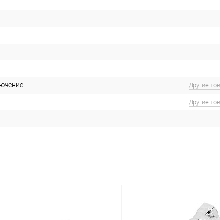
лючение
Другие то
Другие то