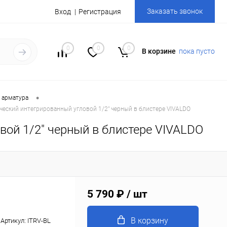
Заказать звонок
Вход
Регистрация
0
0
0
В корзине
пока пусто
•
 арматура
еский интегрированный угловой 1/2" черный в блистере VIVALDO
вой 1/2" черный в блистере VIVALDO
5 790 ₽
/ шт
В корзину
Артикул:
ITRV-BL