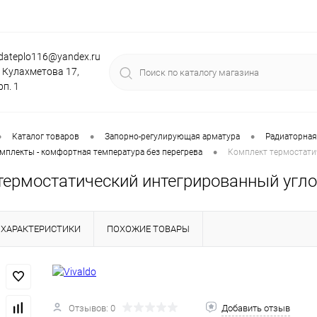
dateplo116@yandex.ru
. Кулахметова 17,
рп. 1
•
•
•
Каталог товаров
Запорно-регулирующая арматура
Радиаторная
•
мплекты - комфортная температура без перегрева
Комплект термостатич
термостатический интегрированный угло
ХАРАКТЕРИСТИКИ
ПОХОЖИЕ ТОВАРЫ
Отзывов: 0
Добавить отзыв