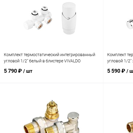
Комплект термостатический интегрированный
Комплект те
угловой 1/2" белый в блистере VIVALDO
угловой 1/2"
5 790 ₽
5 590 ₽
/ шт
/ 
В корзину
Купить в 1 клик
Сравнение
Купить в 1
В избранное
заказ 3-5 дней
В избранн