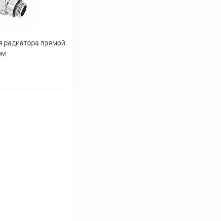
я радиатора прямой
ом
аться
Сравнение
Недоступно