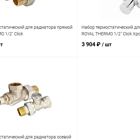
статический для радиатора прямой
Набор термостатический дл
 1/2" Click
ROYAL THERMO 1/2" Click Хр
3 904 ₽
шт
/ шт
Подписаться
Подпис
 клик
Сравнение
Купить в 1 клик
ое
Недоступно
В избранное
статический для радиатора осевой