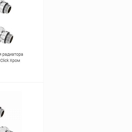
я радиатора
Click Хром
ину
Сравнение
В наличии