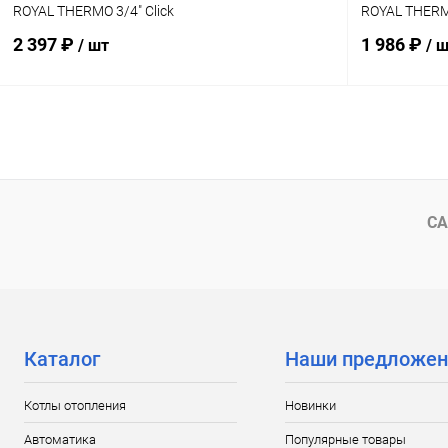
ROYAL THERMO 3/4" Click
ROYAL THERMO
2 397 ₽
1 986 ₽
/ шт
/ 
Подписаться
Купить в 1 клик
Сравнение
Купить в 1
В избранное
Недоступно
В избранн
СА
Каталог
Наши предложен
Котлы отопления
Новинки
Автоматика
Популярные товары