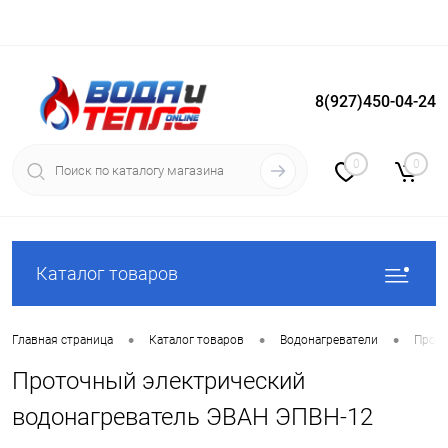
8(927)450-04-24
Вход
Регистрация
0
0
Каталог товаров
•
•
•
Главная страница
Каталог товаров
Водонагреватели
Прото
Проточный электрический
водонагреватель ЭВАН ЭПВН-12