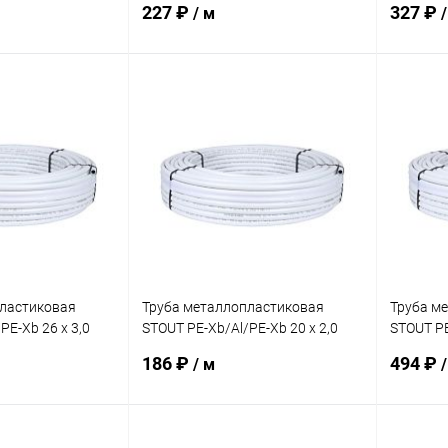
227 ₽
327 ₽
/ м
/
корзину
В корзину
ик
Сравнение
Купить в 1 клик
Сравнение
Купит
заказ 3-5
В избранное
заказ 3-5
В изб
дней
дней
пластиковая
Труба металлопластиковая
Труба м
PE-Xb 26 х 3,0
STOUT PE-Xb/Al/PE-Xb 20 х 2,0
STOUT PE
(100м)
(50м)
186 ₽
494 ₽
/ м
/
корзину
В корзину