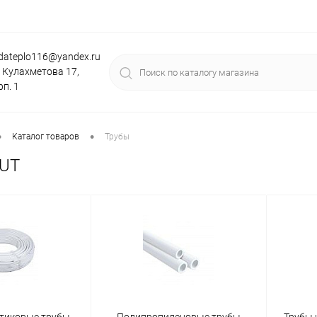
dateplo116@yandex.ru
. Кулахметова 17,
рп. 1
•
•
Каталог товаров
Трубы
OUT
тиковые трубы
Полипропиленовые трубы
Трубы 