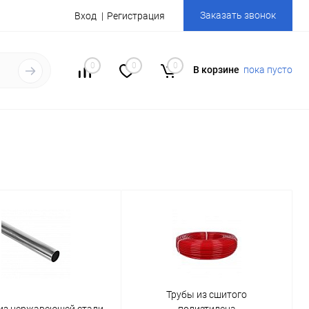
Заказать звонок
Вход
Регистрация
0
0
0
В корзине
пока пусто
Трубы из сшитого
из нержавеющей стали
полиэтилена