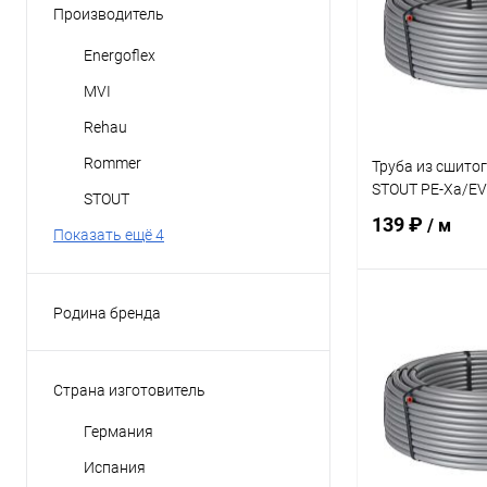
Производитель
Energoflex
MVI
Rehau
Rommer
Труба из сшито
STOUT PE-Xa/EV
STOUT
139 ₽
/ м
Показать ещё 4
Родина бренда
В 
Германия
Италия
Купить в 1 кл
Страна изготовитель
Китай
В избранное
Германия
Россия
Испания