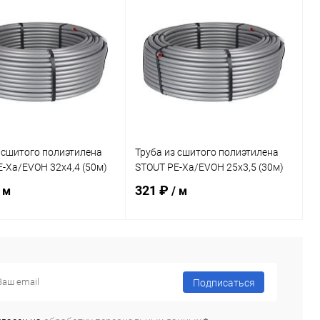
ь в 1 клик
Сравнение
Купить в 1 клик
Сравнение
ранное
заказ 3-5
В избранное
заказ 3-5
дней
дней
 сшитого полиэтилена
Труба из сшитого полиэтилена
-Xa/EVOH 32х4,4 (50м)
STOUT PE-Xa/EVOH 25х3,5 (30м)
321 ₽
 м
/ м
В корзину
В корзину
Подписаться
ь в 1 клик
Сравнение
Купить в 1 клик
Сравнение
ранное
заказ 3-5
В избранное
заказ 3-5