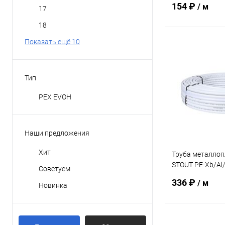
154 ₽
/ м
17
18
Показать ещё 10
В 
Купить в 1 кл
Тип
В избранное
PEX EVOH
Наши предложения
Хит
Труба металло
STOUT PE-Xb/Al/
Советуем
(50м)
336 ₽
/ м
Новинка
В 