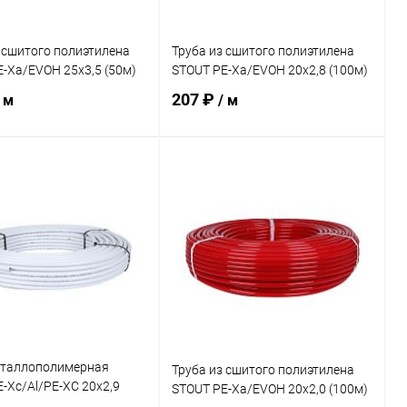
 сшитого полиэтилена
Труба из сшитого полиэтилена
-Xa/EVOH 25х3,5 (50м)
STOUT PE-Xa/EVOH 20х2,8 (100м)
207 ₽
 м
/ м
В корзину
В корзину
ь в 1 клик
Сравнение
Купить в 1 клик
Сравнение
ранное
В наличии
В избранное
В наличии
еталлополимерная
Труба из сшитого полиэтилена
-Xc/Al/PE-XC 20х2,9
STOUT PE-Xa/EVOH 20х2,0 (100м)