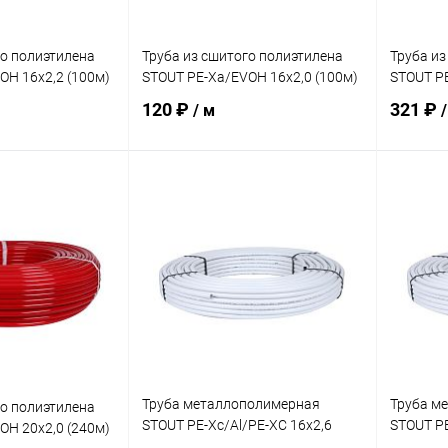
го полиэтилена
Труба из сшитого полиэтилена
Труба из
OH 16х2,2 (100м)
STOUT PE-Xa/EVOH 16х2,0 (100м)
STOUT PE
120 ₽
321 ₽
/ м
/
корзину
В корзину
ик
Сравнение
Купить в 1 клик
Сравнение
Купит
В наличии
В избранное
В наличии
В изб
Труба металлополимерная
Труба м
го полиэтилена
STOUT PE-Xc/Al/PE-XC 16х2,6
STOUT PE
OH 20х2,0 (240м)
(100м)
(100м)