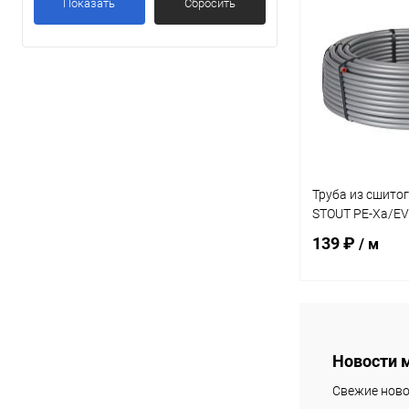
Показать
Сбросить
Купить в 1 кл
В избранное
Труба из сшито
STOUT PE-Xa/EV
139 ₽
/ м
В 
Новости 
Купить в 1 кл
Свежие ново
В избранное