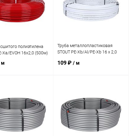
Труба металлопластиковая
 сшитого полиэтилена
STOUT PE-Xb/Al/PE-Xb 16 х 2,0
-Xa/EVOH 16х2,0 (500м)
(100м)
109 ₽
 м
/ м
В корзину
В корзину
ь в 1 клик
Сравнение
Купить в 1 клик
Сравнение
ранное
В наличии
В избранное
В наличии