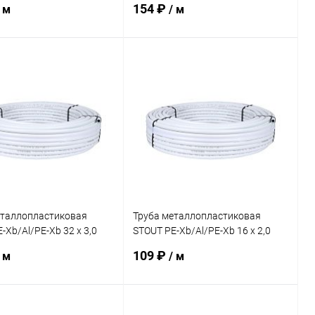
154 ₽
 м
/ м
В корзину
В корзину
ь в 1 клик
Сравнение
Купить в 1 клик
Сравнение
ранное
заказ 3-5
В избранное
заказ 3-5
дней
дней
еталлопластиковая
Труба металлопластиковая
-Xb/Al/PE-Xb 32 х 3,0
STOUT PE-Xb/Al/PE-Xb 16 х 2,0
(200м)
109 ₽
 м
/ м
В корзину
В корзину