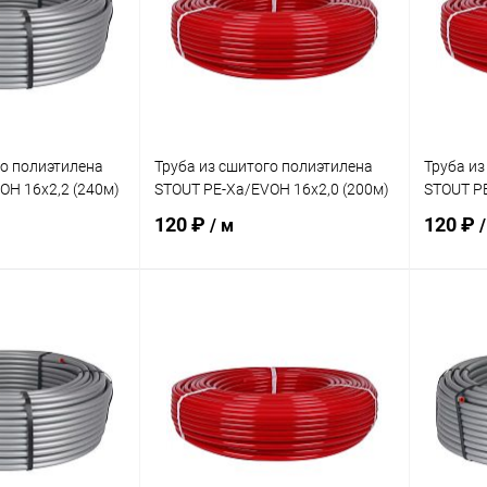
го полиэтилена
Труба из сшитого полиэтилена
Труба из
OH 16х2,2 (240м)
STOUT PE-Xa/EVOH 16х2,0 (200м)
STOUT PE
120 ₽
120 ₽
/ м
/
корзину
В корзину
ик
Сравнение
Купить в 1 клик
Сравнение
Купит
В наличии
В избранное
заказ 3-5
В изб
дней