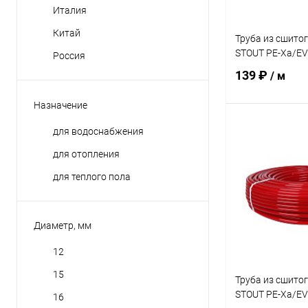
Италия
Китай
Труба из сшито
STOUT PE-Xa/EV
Россия
139 ₽
/ м
Назначение
для водоснабжения
В 
для отопления
Купить в 1 кл
для теплого пола
В избранное
Диаметр, мм
12
15
Труба из сшито
STOUT PE-Xa/EV
16