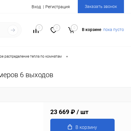
Заказать звонок
Вход
Регистрация
0
0
0
В корзине
пока пусто
•
ое распределение тепла по комнатам
меров 6 выходов
23 669 ₽
/ шт
В корзину