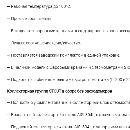
— Рабочая температура до 100°С.
— Прямые кронштейны.
— В моделях с шаровыми кранами выход шарового крана всегда
— Лучшее соотношение цена/качество.
— Поставляется заводским комплектом в единой упаковке.
— В наличии модели с шаровыми кранами и с термометрами в к
— Подходят к любым комплектам быстрого монтажа (L=200 и 21
Коллекторная группа STOUT в сборе без расходомеров
— Полностью укомплектованный коллекторный блок с термост
— Возвратный коллектор: н/ж сталь AISI 304L, с отсечными кл
— Подающий коллектор: н/ж сталь AISI 304L, с запорными вент