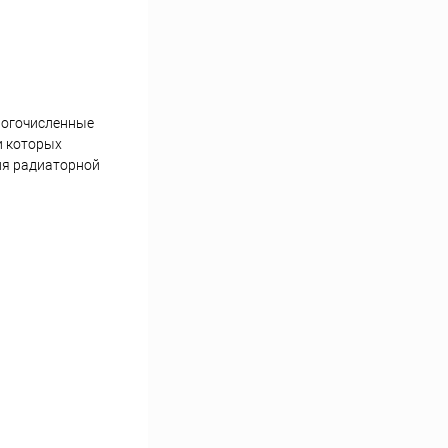
ногочисленные
и которых
ля радиаторной