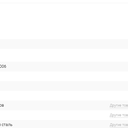
006
ов
Другие то
Другие то
 сталь
Другие то