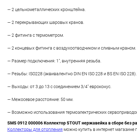
— 2 цельнометаллических кронштейна.
— 2 перекрывающих шаровых кранов.
— 2 фитинга с термометром.
— 2 концевых фитинга с воздухоотводчиком и сливным краном.
— Размер подключения: 1", внутренняя резьба.
— Резьбы: ISO228 (эквивалентно DIN EN ISO 228 и BS EN ISO 228).
— Выходы: от 3 до 13 с соединением 3/4" евроконус.
— Межосевое расстояние: 50 мм.
— Возможно использования термоэлектрических сервоприводов
SMS 0912 000006 Коллектор STOUT нержавейка в сборе без р
Коллекторы для отопления
можно купить в интернет магазине п