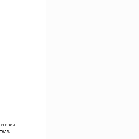
тегории
теля.