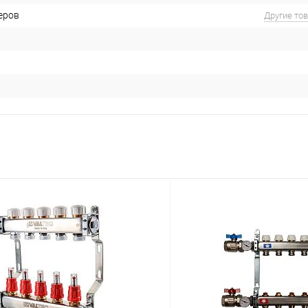
еров
Другие то