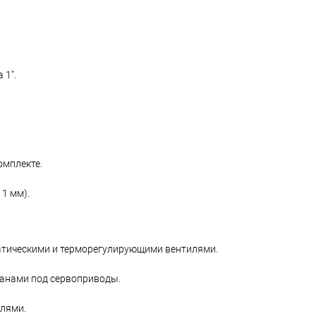
 1".
омплекте.
1 мм).
атическими и терморегулирующими вентилями.
апанами под сервоприводы.
илями.